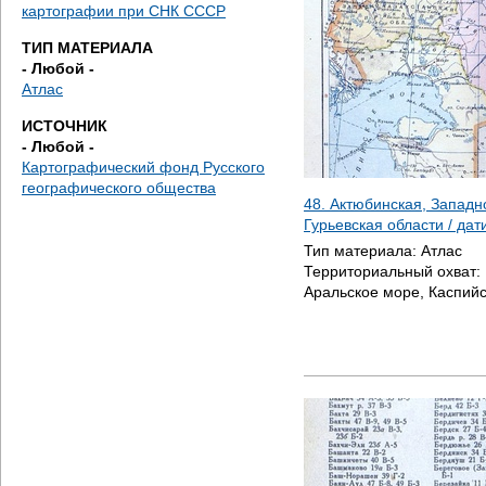
е
картографии при СНК СССР
ТИП МАТЕРИАЛА
с
- Любой -
Атлас
ь
ИСТОЧНИК
- Любой -
Картографический фонд Русского
географического общества
48. Актюбинская, Западн
Гурьевская области / да
Тип материала:
Атлас
Территориальный охват:
Аральское море, Каспий