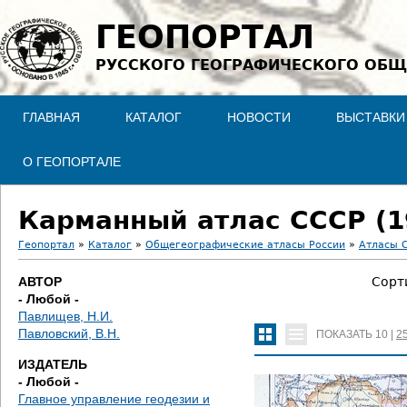
Jump to navigation
ГЕОПОРТАЛ
РУССКОГО ГЕОГРАФИЧЕСКОГО ОБЩ
ГЛАВНАЯ
КАТАЛОГ
НОВОСТИ
ВЫСТАВКИ
О ГЕОПОРТАЛЕ
Карманный атлас СССР (1
Геопортал
»
Каталог
»
Общегеографические атласы России
»
Атласы С
В
АВТОР
Сорт
- Любой -
ы
Павлищев, Н.И.
Павловский, В.Н.
ПОКАЗАТЬ
10
|
2
з
ИЗДАТЕЛЬ
д
- Любой -
Главное управление геодезии и