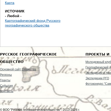
д
Карта
ИСТОЧНИК
е
- Любой -
Картографический фонд Русского
с
географического общества
ь
РУССКОЕ ГЕОГРАФИЧЕСКОЕ
ПРОЕКТЫ И
ОБЩЕСТВО
Молодежный клу
Географический д
Основной сайт Общества
Экспедиции и пр
Регионы
Экспедиции РГО
Гранты
Фотоконкурс "Сам
События
Контакты
© ВОО "Русское географическое общество", 2013-2026 г.