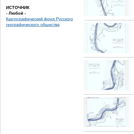
е
ИСТОЧНИК
- Любой -
с
Картографический фонд Русского
географического общества
ь