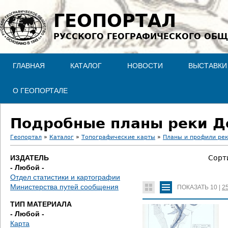
Jump to navigation
ГЕОПОРТАЛ
РУССКОГО ГЕОГРАФИЧЕСКОГО ОБЩ
ГЛАВНАЯ
КАТАЛОГ
НОВОСТИ
ВЫСТАВКИ
О ГЕОПОРТАЛЕ
Подробные планы реки Д
Геопортал
»
Каталог
»
Топографические карты
»
Планы и профили ре
В
ИЗДАТЕЛЬ
Сорт
- Любой -
ы
Отдел статистики и картографии
Министерства путей сообщения
ПОКАЗАТЬ
10
|
2
з
ТИП МАТЕРИАЛА
д
- Любой -
Карта