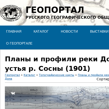
Jump to navigation
ГЕОПОРТАЛ
РУССКОГО ГЕОГРАФИЧЕСКОГО ОБЩ
ГЛАВНАЯ
КАТАЛОГ
НОВОСТИ
ВЫСТАВКИ
О ГЕОПОРТАЛЕ
Планы и профили реки До
устья р. Сосны (1901)
Геопортал
»
Каталог
»
Топографические карты
»
Планы и профили ре
Дона
Сортир
В
ы
з