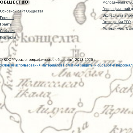
ОБЩЕСТВО
Молодежный клу
Географический д
Основной сайт Общества
Экспедиции и пр
Регионы
Экспедиции РГО
Гранты
Фотоконкурс "Сам
События
Контакты
© ВОО "Русское географическое общество", 2013-2026 г.
Условия использования материалов
Политика защиты и обработки персонал