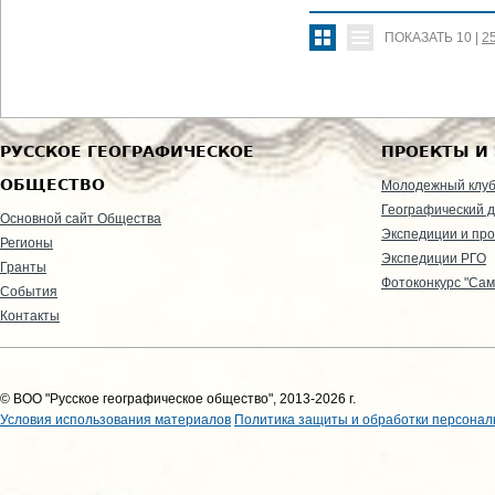
ПОКАЗАТЬ
10
|
2
РУССКОЕ ГЕОГРАФИЧЕСКОЕ
ПРОЕКТЫ И
ОБЩЕСТВО
Молодежный клу
Географический д
Основной сайт Общества
Экспедиции и пр
Регионы
Экспедиции РГО
Гранты
Фотоконкурс "Сам
События
Контакты
© ВОО "Русское географическое общество", 2013-2026 г.
Условия использования материалов
Политика защиты и обработки персонал