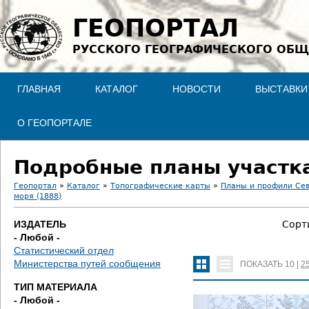
Jump to navigation
ГЕОПОРТАЛ
РУССКОГО ГЕОГРАФИЧЕСКОГО ОБЩ
ГЛАВНАЯ
КАТАЛОГ
НОВОСТИ
ВЫСТАВКИ
О ГЕОПОРТАЛЕ
Подробные планы участка
Геопортал
»
Каталог
»
Топографические карты
»
Планы и профили Се
моря (1888)
В
ИЗДАТЕЛЬ
Сорт
ы
- Любой -
Статистический отдел
з
Министерства путей сообщения
ПОКАЗАТЬ
10
|
2
д
ТИП МАТЕРИАЛА
- Любой -