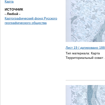
Карта
е
ИСТОЧНИК
с
- Любой -
Картографический фонд Русского
ь
географического общества
Лист 19 / датировано
188
Тип материала:
Карта
Территориальный охват: