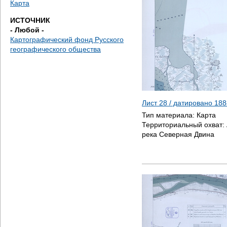
Карта
е
ИСТОЧНИК
с
- Любой -
Картографический фонд Русского
ь
географического общества
Лист 28 / датировано
188
Тип материала:
Карта
Территориальный охват:
река Северная Двина