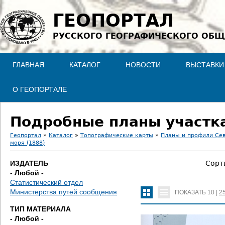
Jump to navigation
ГЕОПОРТАЛ
РУССКОГО ГЕОГРАФИЧЕСКОГО ОБЩ
ГЛАВНАЯ
КАТАЛОГ
НОВОСТИ
ВЫСТАВКИ
О ГЕОПОРТАЛЕ
Подробные планы участка
Геопортал
»
Каталог
»
Топографические карты
»
Планы и профили Се
моря (1888)
В
ИЗДАТЕЛЬ
Сорт
ы
- Любой -
Статистический отдел
з
Министерства путей сообщения
ПОКАЗАТЬ
10
|
2
д
ТИП МАТЕРИАЛА
- Любой -