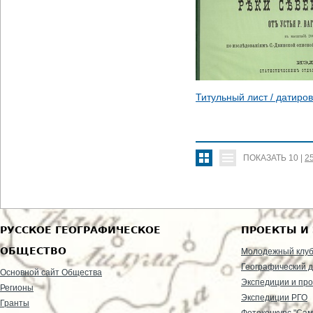
Титульный лист / датиро
ПОКАЗАТЬ
10
|
2
РУССКОЕ ГЕОГРАФИЧЕСКОЕ
ПРОЕКТЫ И
ОБЩЕСТВО
Молодежный клу
Географический д
Основной сайт Общества
Экспедиции и пр
Регионы
Экспедиции РГО
Гранты
Фотоконкурс "Сам