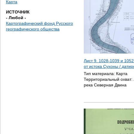
Карта
е
ИСТОЧНИК
с
- Любой -
Картографический фонд Русского
ь
географического общества
Лист 9. 1028-1039 и 1052
от истока Сухоны / дати
Тип материала:
Карта
Территориальный охват:
река Северная Двина