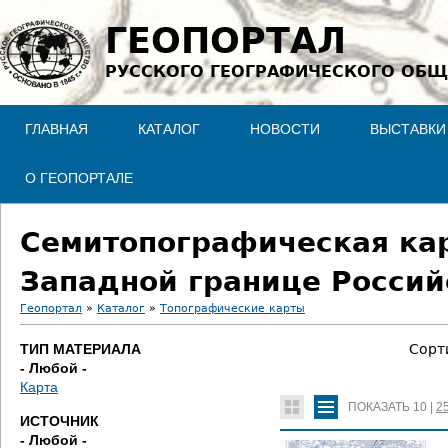
Jump to navigation
ГЕОПОРТАЛ
РУССКОГО ГЕОГРАФИЧЕСКОГО ОБЩ
ГЛАВНАЯ
КАТАЛОГ
НОВОСТИ
ВЫСТАВКИ
О ГЕОПОРТАЛЕ
Семитопографическая кар
Западной границе Россий
Геопортал
»
Каталог
»
Топографические карты
В
ТИП МАТЕРИАЛА
Сорт
- Любой -
ы
Карта
ПОКАЗАТЬ
10
|
2
з
ИСТОЧНИК
- Любой -