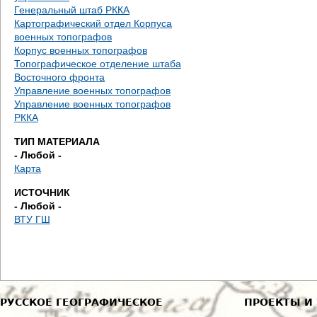
е
Генеральный штаб РККА
Картографический отдел Корпуса
с
военных топографов
Корпус военных топографов
ь
Топографическое отделение штаба
Восточного фронта
Управление военных топографов
Управление военных топографов
РККА
ТИП МАТЕРИАЛА
- Любой -
Карта
ИСТОЧНИК
- Любой -
ВТУ ГШ
РУССКОЕ ГЕОГРАФИЧЕСКОЕ
ПРОЕКТЫ И