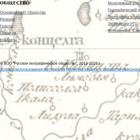
ОБЩЕСТВО
Молодежный клу
Географический д
Основной сайт Общества
Экспедиции и пр
Регионы
Экспедиции РГО
Гранты
Фотоконкурс "Сам
События
Контакты
© ВОО "Русское географическое общество", 2013-2026 г.
Условия использования материалов
Политика защиты и обработки персонал