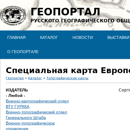
Jump to navigation
ГЕОПОРТАЛ
РУССКОГО ГЕОГРАФИЧЕСКОГО ОБЩ
ГЛАВНАЯ
КАТАЛОГ
НОВОСТИ
ВЫСТАВКИ
О ГЕОПОРТАЛЕ
Специальная карта Европе
Геопортал
»
Каталог
»
Топографические карты
В
ИЗДАТЕЛЬ
Сорт
- Любой -
ы
Военно-картографический отдел
ВТУ ГУРККА
з
Военно-топографический отдел
Генерального Штаба
д
Военно-топографическое
управление