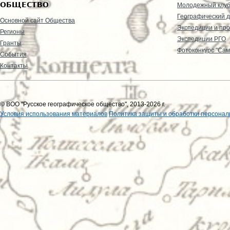
ОБЩЕСТВО
Молодежный клу
Географический д
Основной сайт Общества
Экспедиции и пр
Регионы
Экспедиции РГО
Гранты
Фотоконкурс "Сам
События
Контакты
© ВОО "Русское географическое общество", 2013-2026 г.
Условия использования материалов
Политика защиты и обработки персонал