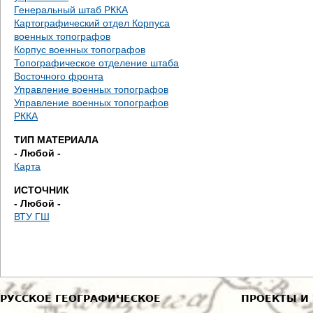
е
Генеральный штаб РККА
Картографический отдел Корпуса
с
военных топографов
Корпус военных топографов
ь
Топографическое отделение штаба
Восточного фронта
Управление военных топографов
Управление военных топографов
РККА
ТИП МАТЕРИАЛА
- Любой -
Карта
ИСТОЧНИК
- Любой -
ВТУ ГШ
РУССКОЕ ГЕОГРАФИЧЕСКОЕ
ПРОЕКТЫ И