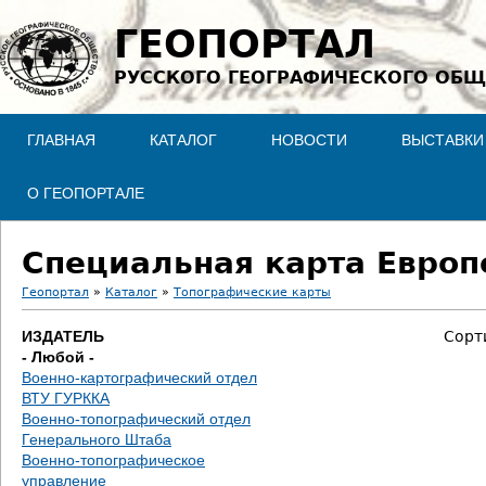
Jump to navigation
ГЕОПОРТАЛ
РУССКОГО ГЕОГРАФИЧЕСКОГО ОБЩ
ГЛАВНАЯ
КАТАЛОГ
НОВОСТИ
ВЫСТАВКИ
О ГЕОПОРТАЛЕ
Специальная карта Европе
Геопортал
»
Каталог
»
Топографические карты
В
ИЗДАТЕЛЬ
Сорт
- Любой -
ы
Военно-картографический отдел
ВТУ ГУРККА
з
Военно-топографический отдел
Генерального Штаба
д
Военно-топографическое
управление