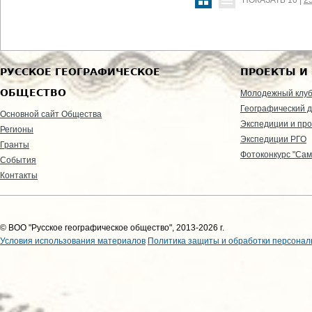
ПОКАЗАТЬ
10
|
2
РУССКОЕ ГЕОГРАФИЧЕСКОЕ
ПРОЕКТЫ И
ОБЩЕСТВО
Молодежный клу
Географический д
Основной сайт Общества
Экспедиции и пр
Регионы
Экспедиции РГО
Гранты
Фотоконкурс "Сам
События
Контакты
© ВОО "Русское географическое общество", 2013-2026 г.
Условия использования материалов
Политика защиты и обработки персонал