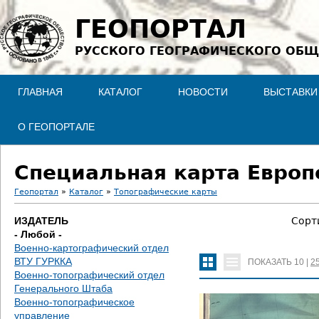
Jump to navigation
ГЕОПОРТАЛ
РУССКОГО ГЕОГРАФИЧЕСКОГО ОБЩ
ГЛАВНАЯ
КАТАЛОГ
НОВОСТИ
ВЫСТАВКИ
О ГЕОПОРТАЛЕ
Специальная карта Европе
Геопортал
»
Каталог
»
Топографические карты
В
ИЗДАТЕЛЬ
Сорт
- Любой -
ы
Военно-картографический отдел
ВТУ ГУРККА
ПОКАЗАТЬ
10
|
2
з
Военно-топографический отдел
Генерального Штаба
д
Военно-топографическое
управление