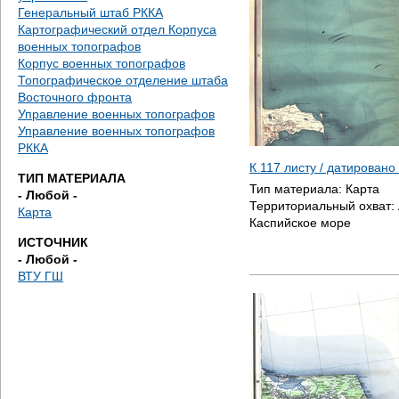
е
Генеральный штаб РККА
Картографический отдел Корпуса
с
военных топографов
Корпус военных топографов
ь
Топографическое отделение штаба
Восточного фронта
Управление военных топографов
Управление военных топографов
РККА
К 117 листу / датировано
ТИП МАТЕРИАЛА
Тип материала:
Карта
- Любой -
Территориальный охват:
Карта
Каспийское море
ИСТОЧНИК
- Любой -
ВТУ ГШ