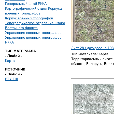
е
Генеральный штаб РККА
Картографический отдел Корпуса
с
военных топографов
Корпус военных топографов
ь
Топографическое отделение штаба
Восточного фронта
Управление военных топографов
Управление военных топографов
РККА
Лист 28 / датировано
193
ТИП МАТЕРИАЛА
Тип материала:
Карта
- Любой -
Территориальный охват:
Карта
область, Беларусь, Велик
ИСТОЧНИК
- Любой -
ВТУ ГШ