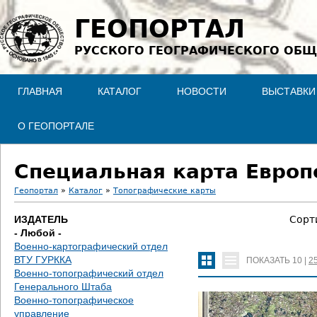
Jump to navigation
ГЕОПОРТАЛ
РУССКОГО ГЕОГРАФИЧЕСКОГО ОБЩ
ГЛАВНАЯ
КАТАЛОГ
НОВОСТИ
ВЫСТАВКИ
О ГЕОПОРТАЛЕ
Специальная карта Европе
Геопортал
»
Каталог
»
Топографические карты
В
ИЗДАТЕЛЬ
Сорт
- Любой -
ы
Военно-картографический отдел
ВТУ ГУРККА
ПОКАЗАТЬ
10
|
2
з
Военно-топографический отдел
Генерального Штаба
д
Военно-топографическое
управление