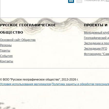
ПОКАЗАТЬ
10
|
2
РУССКОЕ ГЕОГРАФИЧЕСКОЕ
ПРОЕКТЫ И
ОБЩЕСТВО
Молодежный клу
Географический д
Основной сайт Общества
Экспедиции и пр
Регионы
Экспедиции РГО
Гранты
Фотоконкурс "Сам
События
Контакты
© ВОО "Русское географическое общество", 2013-2026 г.
Условия использования материалов
Политика защиты и обработки персонал