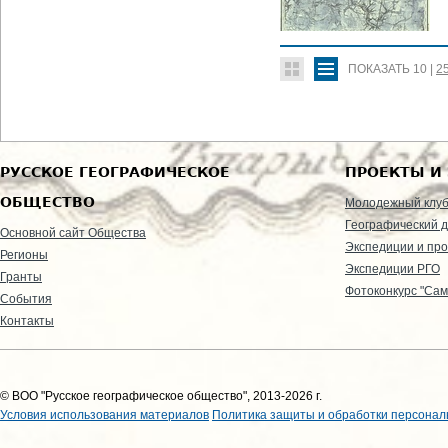
ПОКАЗАТЬ
10
|
2
РУССКОЕ ГЕОГРАФИЧЕСКОЕ
ПРОЕКТЫ И
ОБЩЕСТВО
Молодежный клу
Географический д
Основной сайт Общества
Экспедиции и пр
Регионы
Экспедиции РГО
Гранты
Фотоконкурс "Сам
События
Контакты
© ВОО "Русское географическое общество", 2013-2026 г.
Условия использования материалов
Политика защиты и обработки персонал