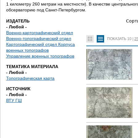
д
1 километру 260 метрам на местности). В качестве центральн
обсерваторию под Санкт-Петербургом.
е
ИЗДАТЕЛЬ
Сорт
с
- Любой -
Военно-картографический отдел
ь
Военно-топографический отдел
ПОКАЗАТЬ
10
|
2
Картографический отдел Корпуса
военных топографов
Управление военных топографов
ТЕМАТИКА МАТЕРИАЛА
- Любой -
Топографическая карта
ИСТОЧНИК
- Любой -
ВТУ ГШ