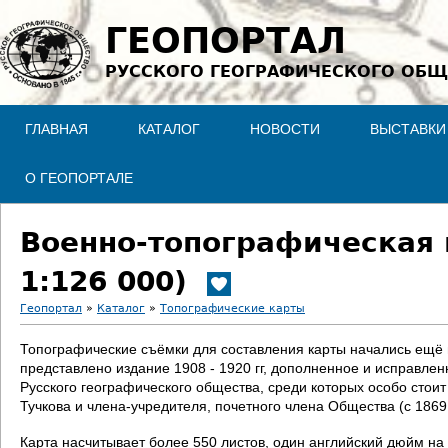
Jump to navigation
ГЕОПОРТАЛ
РУССКОГО ГЕОГРАФИЧЕСКОГО ОБЩ
ГЛАВНАЯ
КАТАЛОГ
НОВОСТИ
ВЫСТАВКИ
О ГЕОПОРТАЛЕ
Военно-топографическая 
1:126 000)
Геопортал
»
Каталог
»
Топографические карты
В
Топографические съёмки для составления карты начались ещё в 
представлено издание 1908 - 1920 гг, дополненное и исправле
ы
Русского географического общества, среди которых особо стои
Тучкова и члена-учредителя, почетного члена Общества (с 186
з
Карта насчитывает более 550 листов, один английский дюйм на 