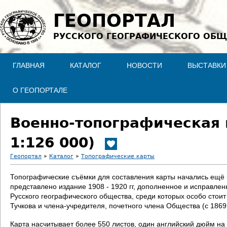
Jump to navigation
ГЕОПОРТАЛ
РУССКОГО ГЕОГРАФИЧЕСКОГО ОБЩ
ГЛАВНАЯ
КАТАЛОГ
НОВОСТИ
ВЫСТАВКИ
О ГЕОПОРТАЛЕ
Военно-топографическая 
1:126 000)
Геопортал
»
Каталог
»
Топографические карты
В
Топографические съёмки для составления карты начались ещё в 
представлено издание 1908 - 1920 гг, дополненное и исправле
ы
Русского географического общества, среди которых особо стои
Тучкова и члена-учредителя, почетного члена Общества (с 186
з
Карта насчитывает более 550 листов, один английский дюйм на 