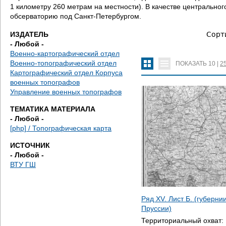
д
1 километру 260 метрам на местности). В качестве центральн
обсерваторию под Санкт-Петербургом.
е
ИЗДАТЕЛЬ
Сорт
с
- Любой -
Военно-картографический отдел
ь
Военно-топографический отдел
ПОКАЗАТЬ
10
|
2
Картографический отдел Корпуса
военных топографов
Управление военных топографов
ТЕМАТИКА МАТЕРИАЛА
- Любой -
[php] / Топографическая карта
ИСТОЧНИК
- Любой -
ВТУ ГШ
Ряд XV. Лист Б. (губерни
Пруссии)
Территориальный охват: