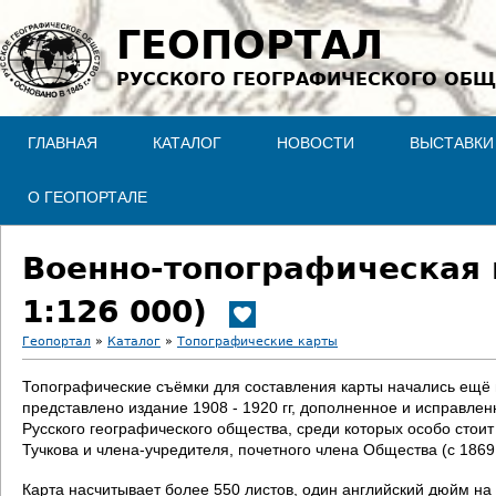
Jump to navigation
ГЕОПОРТАЛ
РУССКОГО ГЕОГРАФИЧЕСКОГО ОБЩ
ГЛАВНАЯ
КАТАЛОГ
НОВОСТИ
ВЫСТАВКИ
О ГЕОПОРТАЛЕ
Военно-топографическая 
1:126 000)
Геопортал
»
Каталог
»
Топографические карты
В
Топографические съёмки для составления карты начались ещё в 
представлено издание 1908 - 1920 гг, дополненное и исправле
ы
Русского географического общества, среди которых особо стои
Тучкова и члена-учредителя, почетного члена Общества (с 186
з
Карта насчитывает более 550 листов, один английский дюйм на 