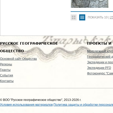
ПОКАЗАТЬ
10
|
2
РУССКОЕ ГЕОГРАФИЧЕСКОЕ
ПРОЕКТЫ И
ОБЩЕСТВО
Молодежный клу
Географический д
Основной сайт Общества
Экспедиции и пр
Регионы
Экспедиции РГО
Гранты
Фотоконкурс "Сам
События
Контакты
© ВОО "Русское географическое общество", 2013-2026 г.
Условия использования материалов
Политика защиты и обработки персонал