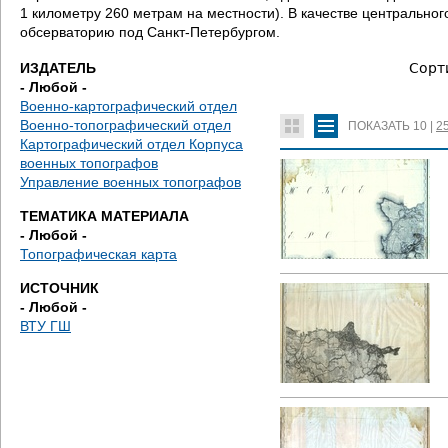
д
1 километру 260 метрам на местности). В качестве центральн
обсерваторию под Санкт-Петербургом.
е
ИЗДАТЕЛЬ
Сорт
с
- Любой -
Военно-картографический отдел
ь
Военно-топографический отдел
ПОКАЗАТЬ
10
|
2
Картографический отдел Корпуса
военных топографов
Управление военных топографов
ТЕМАТИКА МАТЕРИАЛА
- Любой -
Топографическая карта
ИСТОЧНИК
- Любой -
ВТУ ГШ