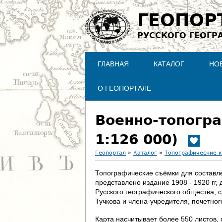
ГЕОПОР
РУССКОГО ГЕОГР
ГЛАВНАЯ
КАТАЛОГ
НО
О ГЕОПОРТАЛЕ
Военно-топогра
1:126 000)
Геопортал
»
Каталог
»
Топографические 
В
Топографические съёмки для составлен
представлено издание 1908 - 1920 гг
ы
Русского географического общества, 
Тучкова и члена-учредителя, почетно
з
Карта насчитывает более 550 листов, 