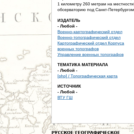
д
1 километру 260 метрам на местности
обсерваторию под Санкт-Петербургом
е
ИЗДАТЕЛЬ
с
- Любой -
Военно-картографический отдел
ь
Военно-топографический отдел
Картографический отдел Корпуса
военных топографов
Управление военных топографов
ТЕМАТИКА МАТЕРИАЛА
- Любой -
[php] / Топографическая карта
ИСТОЧНИК
- Любой -
ВТУ ГШ
РУССКОЕ ГЕОГРАФИЧЕСКОЕ