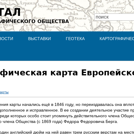
Jump to navigation
ТАЛ
ПОИСК
АФИЧЕСКОГО ОБЩЕСТВА
Форма
поиска
ВОСТИ
ВЫСТАВКИ
ГЕОТЕКА
КАРТОГРАФИЧЕ
фическая карта Европейск
карты
ия карты начались ещё в 1846 году, но переиздавалась она вплоть
, дополненное и исправленное. В ее создании деятельное участие
среди которых особо стоит упомянуть действительного члена Общес
го члена Общества (с 1869 года) Федора Федоровича Берга.
один английский дюйм на ней равен трем русским верстам на местно