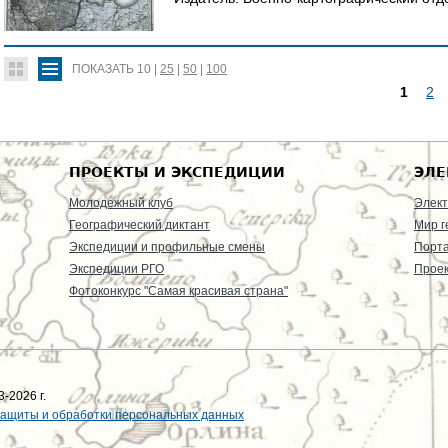
ПОКАЗАТЬ
10
|
25
|
50
|
100
1
2
С
Т
ПРОЕКТЫ И ЭКСПЕДИЦИИ
ЭЛЕ
Р
Молодежный клуб
Элект
Географический диктант
Мир г
А
Экспедиции и профильные смены
Порт
Экспедиции РГО
Проек
Н
Фотоконкурс "Самая красивая страна"
И
Ц
Ы
-2026 г.
защиты и обработки персональных данных