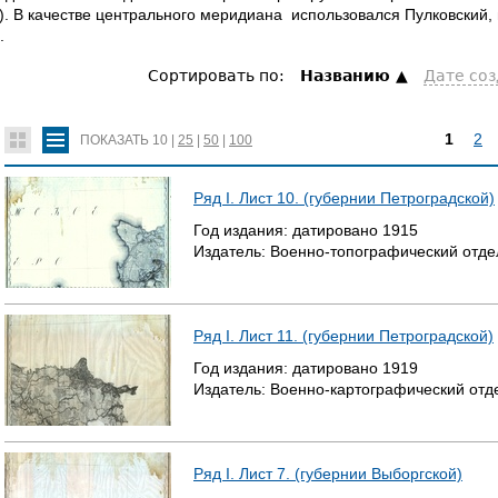
). В качестве центрального меридиана использовался Пулковский
.
Сортировать по:
Hазванию
Дате со
1
2
ПОКАЗАТЬ
10
|
25
|
50
|
100
С
Ряд I. Лист 10. (губернии Петроградской)
Т
Год издания:
датировано
1915
Издатель:
Военно-топографический отде
Р
А
Ряд I. Лист 11. (губернии Петроградской)
Н
Год издания:
датировано
1919
И
Издатель:
Военно-картографический отд
Ц
Ы
Ряд I. Лист 7. (губернии Выборгской)