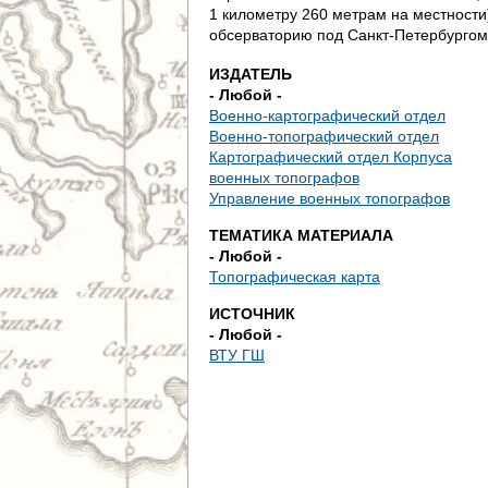
д
1 километру 260 метрам на местности
обсерваторию под Санкт-Петербургом
е
ИЗДАТЕЛЬ
с
- Любой -
Военно-картографический отдел
ь
Военно-топографический отдел
Картографический отдел Корпуса
военных топографов
Управление военных топографов
ТЕМАТИКА МАТЕРИАЛА
- Любой -
Топографическая карта
ИСТОЧНИК
- Любой -
ВТУ ГШ