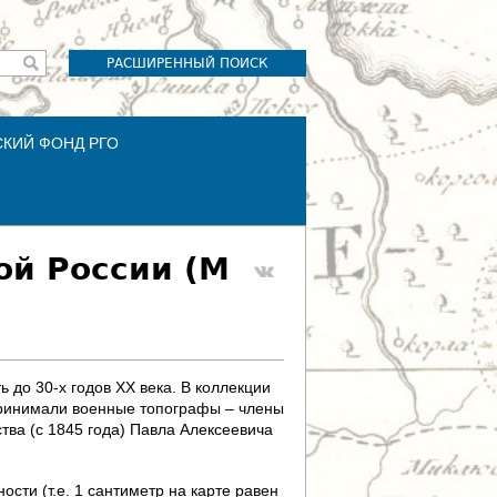
РАСШИРЕННЫЙ ПОИСК
СКИЙ ФОНД РГО
ой России (М
 до 30-х годов XX века. В коллекции
 принимали военные топографы – члены
тва (с 1845 года) Павла Алексеевича
сти (т.е. 1 сантиметр на карте равен