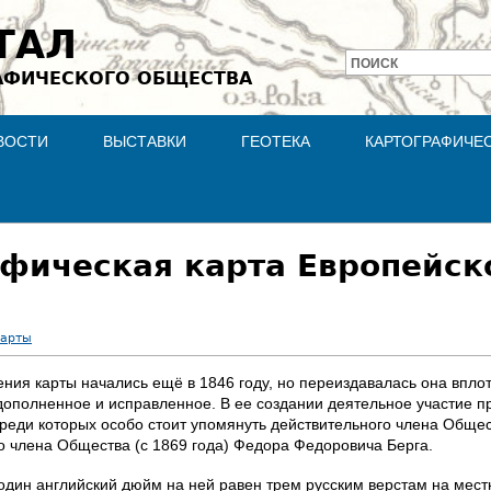
Jump to navigation
ТАЛ
ПОИСК
АФИЧЕСКОГО ОБЩЕСТВА
Форма
поиска
ВОСТИ
ВЫСТАВКИ
ГЕОТЕКА
КАРТОГРАФИЧЕ
фическая карта Европейск
карты
ия карты начались ещё в 1846 году, но переиздавалась она вплоть
, дополненное и исправленное. В ее создании деятельное участие
среди которых особо стоит упомянуть действительного члена Общес
го члена Общества (с 1869 года) Федора Федоровича Берга.
один английский дюйм на ней равен трем русским верстам на местно