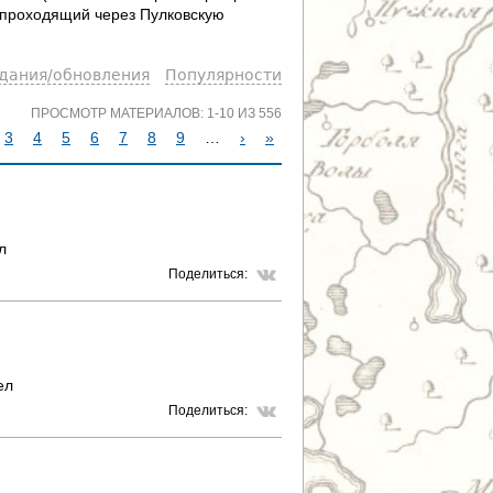
, проходящий через Пулковскую
здания/обновления
Популярности
ПРОСМОТР МАТЕРИАЛОВ: 1-10 ИЗ 556
3
4
5
6
7
8
9
…
›
»
л
Поделиться:
ел
Поделиться: