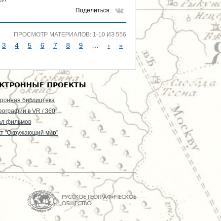
Поделиться:
ПРОСМОТР МАТЕРИАЛОВ: 1-10 ИЗ 556
3
4
5
6
7
8
9
…
›
»
КТРОННЫЕ ПРОЕКТЫ
ронная библиотека
еографии в VR / 360
ал фильмов
т "Окружающий мир"