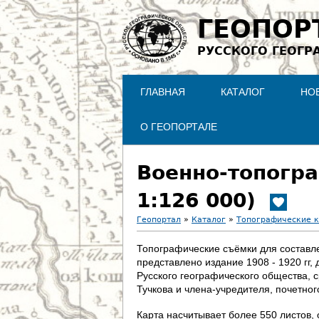
ГЕОПОР
РУССКОГО ГЕОГР
ГЛАВНАЯ
КАТАЛОГ
НО
О ГЕОПОРТАЛЕ
Военно-топогра
1:126 000)
Геопортал
»
Каталог
»
Топографические 
В
Топографические съёмки для составлен
представлено издание 1908 - 1920 гг
ы
Русского географического общества, 
Тучкова и члена-учредителя, почетно
з
Карта насчитывает более 550 листов, 