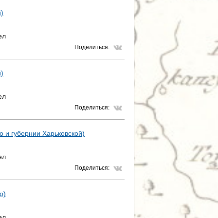
й)
ел
Поделиться:
й)
ел
Поделиться:
го и губернии Харьковской)
ел
Поделиться:
о)
ел