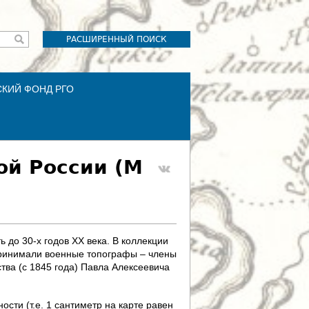
РАСШИРЕННЫЙ ПОИСК
СКИЙ ФОНД РГО
ой России (М
 до 30-х годов XX века. В коллекции
 принимали военные топографы – члены
тва (с 1845 года) Павла Алексеевича
сти (т.е. 1 сантиметр на карте равен