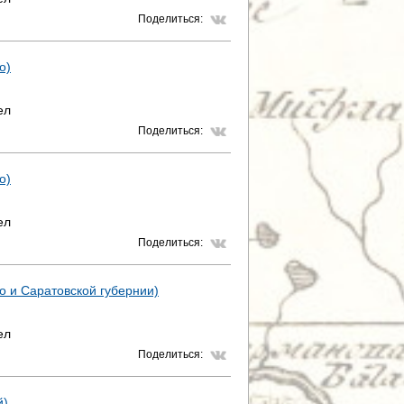
Поделиться:
о)
ел
Поделиться:
о)
ел
Поделиться:
го и Саратовской губернии)
ел
Поделиться:
й)