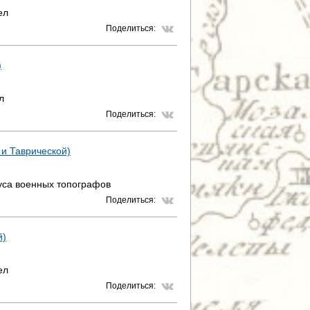
ел
Поделиться:
)
л
Поделиться:
 и Таврической)
уса военных топографов
Поделиться:
й)
ел
Поделиться: