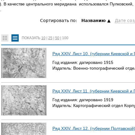
). В качестве центрального меридиана использовался Пулковский
.
Сортировать по:
Hазванию
Дате со
ПОКАЗАТЬ
10
|
25
|
50
|
100
Ряд XXIV. Лист 10. (губернии Киевской и
Год издания:
датировано
1915
Издатель:
Военно-топографический отде
Ряд XXIV. Лист 11. (губернии Киевской и
Год издания:
датировано
1919
Издатель:
Картографический отдел Корп
Ряд XXIV. Лист 12. (губернии Полтавской