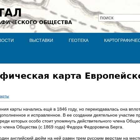
Jump to navigation
ТАЛ
ПОИСК
АФИЧЕСКОГО ОБЩЕСТВА
Форма
поиска
ВОСТИ
ВЫСТАВКИ
ГЕОТЕКА
КАРТОГРАФИЧЕ
фическая карта Европейск
карты
ия карты начались ещё в 1846 году, но переиздавалась она вплоть
, дополненное и исправленное. В ее создании деятельное участие
среди которых особо стоит упомянуть действительного члена Общес
го члена Общества (с 1869 года) Федора Федоровича Берга.
один английский дюйм на ней равен трем русским верстам на местно