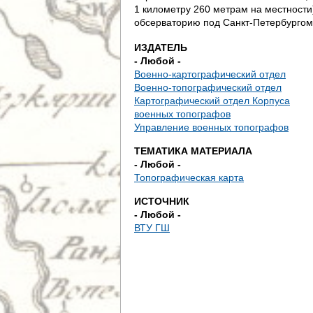
д
1 километру 260 метрам на местности
обсерваторию под Санкт-Петербургом
е
ИЗДАТЕЛЬ
с
- Любой -
Военно-картографический отдел
ь
Военно-топографический отдел
Картографический отдел Корпуса
военных топографов
Управление военных топографов
ТЕМАТИКА МАТЕРИАЛА
- Любой -
Топографическая карта
ИСТОЧНИК
- Любой -
ВТУ ГШ