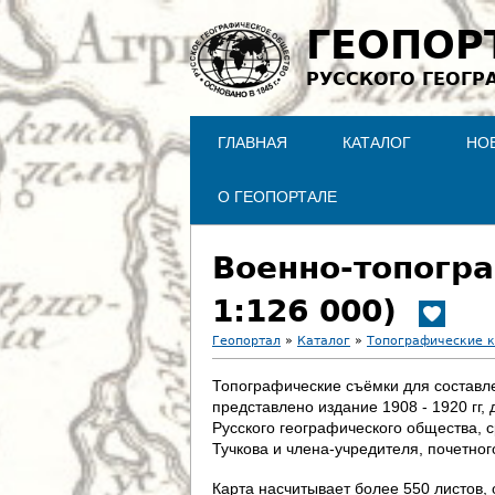
ГЕОПОР
РУССКОГО ГЕОГР
ГЛАВНАЯ
КАТАЛОГ
НО
О ГЕОПОРТАЛЕ
Военно-топогра
1:126 000)
Геопортал
»
Каталог
»
Топографические 
В
Топографические съёмки для составлен
представлено издание 1908 - 1920 гг
ы
Русского географического общества, 
Тучкова и члена-учредителя, почетно
з
Карта насчитывает более 550 листов, 