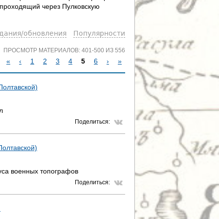
, проходящий через Пулковскую
здания/обновления
Популярности
ПРОСМОТР МАТЕРИАЛОВ: 401-500 ИЗ 556
«
‹
1
2
3
4
5
6
›
»
С
 Полтавской)
Т
л
Р
Поделиться:
А
 Полтавской)
Н
И
уса военных топографов
Поделиться:
Ц
Ы
)