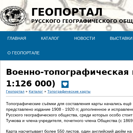
Jump to navigation
ГЕОПОРТАЛ
РУССКОГО ГЕОГРАФИЧЕСКОГО ОБЩ
ГЛАВНАЯ
КАТАЛОГ
НОВОСТИ
ВЫСТАВКИ
О ГЕОПОРТАЛЕ
Военно-топографическая 
1:126 000)
Геопортал
»
Каталог
»
Топографические карты
В
Топографические съёмки для составления карты начались ещё в 
представлено издание 1908 - 1920 гг, дополненное и исправле
ы
Русского географического общества, среди которых особо стои
Тучкова и члена-учредителя, почетного члена Общества (с 186
з
Карта насчитывает более 550 листов, один английский дюйм на 