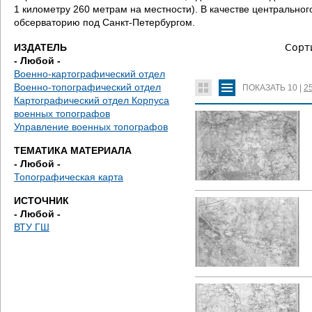
д
1 километру 260 метрам на местности). В качестве центральн
обсерваторию под Санкт-Петербургом.
е
ИЗДАТЕЛЬ
Сорт
с
- Любой -
Военно-картографический отдел
ь
Военно-топографический отдел
ПОКАЗАТЬ
10
|
2
Картографический отдел Корпуса
военных топографов
Управление военных топографов
ТЕМАТИКА МАТЕРИАЛА
- Любой -
Топографическая карта
ИСТОЧНИК
- Любой -
ВТУ ГШ