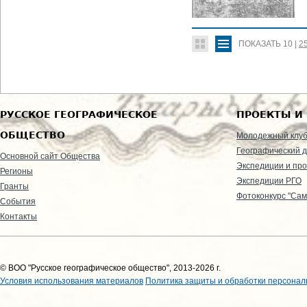
ПОКАЗАТЬ
10
|
2
РУССКОЕ ГЕОГРАФИЧЕСКОЕ
ПРОЕКТЫ И
ОБЩЕСТВО
Молодежный клу
Географический д
Основной сайт Общества
Экспедиции и пр
Регионы
Экспедиции РГО
Гранты
Фотоконкурс "Сам
События
Контакты
© ВОО "Русское географическое общество", 2013-2026 г.
Условия использования материалов
Политика защиты и обработки персонал