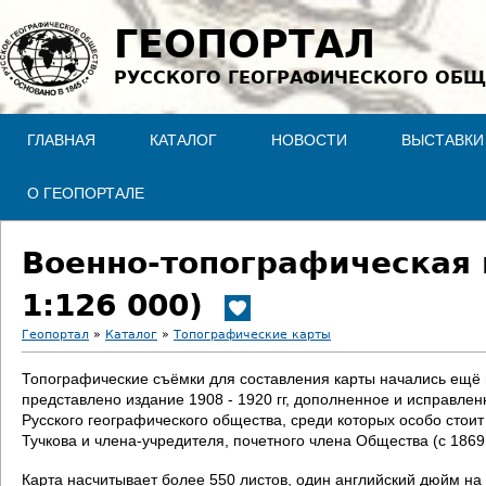
Jump to navigation
ГЕОПОРТАЛ
РУССКОГО ГЕОГРАФИЧЕСКОГО ОБЩ
ГЛАВНАЯ
КАТАЛОГ
НОВОСТИ
ВЫСТАВКИ
О ГЕОПОРТАЛЕ
Военно-топографическая 
1:126 000)
Геопортал
»
Каталог
»
Топографические карты
В
Топографические съёмки для составления карты начались ещё в 
представлено издание 1908 - 1920 гг, дополненное и исправле
ы
Русского географического общества, среди которых особо стои
Тучкова и члена-учредителя, почетного члена Общества (с 186
з
Карта насчитывает более 550 листов, один английский дюйм на 