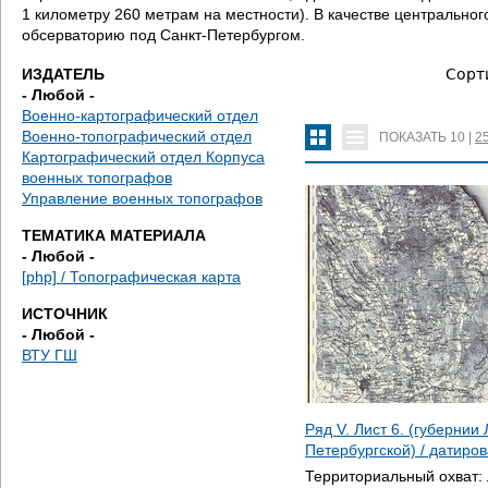
д
1 километру 260 метрам на местности). В качестве центральн
обсерваторию под Санкт-Петербургом.
е
ИЗДАТЕЛЬ
Сорт
с
- Любой -
Военно-картографический отдел
ь
Военно-топографический отдел
ПОКАЗАТЬ
10
|
2
Картографический отдел Корпуса
военных топографов
Управление военных топографов
ТЕМАТИКА МАТЕРИАЛА
- Любой -
[php] / Топографическая карта
ИСТОЧНИК
- Любой -
ВТУ ГШ
Ряд V. Лист 6. (губернии
Петербургской) / датиро
Территориальный охват: