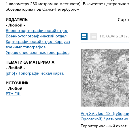
д
1 километру 260 метрам на местности). В качестве центральн
обсерваторию под Санкт-Петербургом.
е
ИЗДАТЕЛЬ
Сорт
с
- Любой -
Военно-картографический отдел
ь
Военно-топографический отдел
ПОКАЗАТЬ
10
|
2
Картографический отдел Корпуса
военных топографов
Управление военных топографов
ТЕМАТИКА МАТЕРИАЛА
- Любой -
[php] / Топографическая карта
ИСТОЧНИК
- Любой -
ВТУ ГШ
Ряд XV. Лист 12. (губерн
Орловской) / датирован
Территориальный охват: