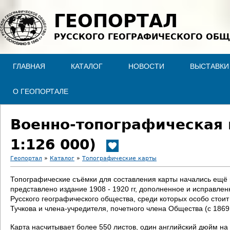
Jump to navigation
ГЕОПОРТАЛ
РУССКОГО ГЕОГРАФИЧЕСКОГО ОБЩ
ГЛАВНАЯ
КАТАЛОГ
НОВОСТИ
ВЫСТАВКИ
О ГЕОПОРТАЛЕ
Военно-топографическая 
1:126 000)
Геопортал
»
Каталог
»
Топографические карты
В
Топографические съёмки для составления карты начались ещё в 
представлено издание 1908 - 1920 гг, дополненное и исправле
ы
Русского географического общества, среди которых особо стои
Тучкова и члена-учредителя, почетного члена Общества (с 186
з
Карта насчитывает более 550 листов, один английский дюйм на 