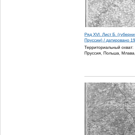
Ряд XVI. Лист Б. (губерн
Пруссии) / датировано
1
Территориальный охват:
Пруссия, Польша, Млава