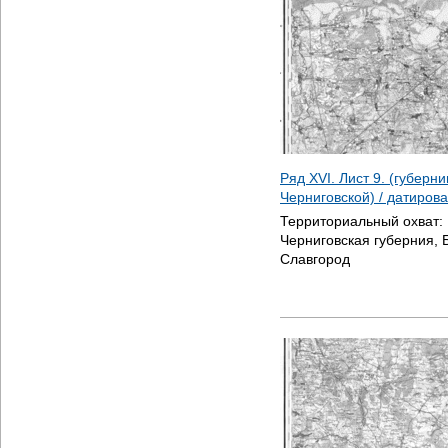
Ряд XVI. Лист 9. (губерн
Черниговской) / датиров
Территориальный охват:
Черниговская губерния, 
Славгород