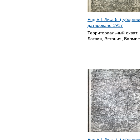
Ряд VII. Лист 5. (губерн
датировано
1917
Территориальный охват:
Латвия, Эстония, Валми
Ряд VII. Лист 7. (губерни