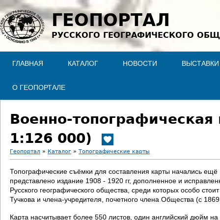
Jump to navigation
ГЕОПОРТАЛ
РУССКОГО ГЕОГРАФИЧЕСКОГО ОБЩ
ГЛАВНАЯ
КАТАЛОГ
НОВОСТИ
ВЫСТАВКИ
О ГЕОПОРТАЛЕ
Военно-топографическая 
1:126 000)
Геопортал
»
Каталог
»
Топографические карты
В
Топографические съёмки для составления карты начались ещё в 
представлено издание 1908 - 1920 гг, дополненное и исправле
ы
Русского географического общества, среди которых особо стои
Тучкова и члена-учредителя, почетного члена Общества (с 186
з
Карта насчитывает более 550 листов, один английский дюйм на 