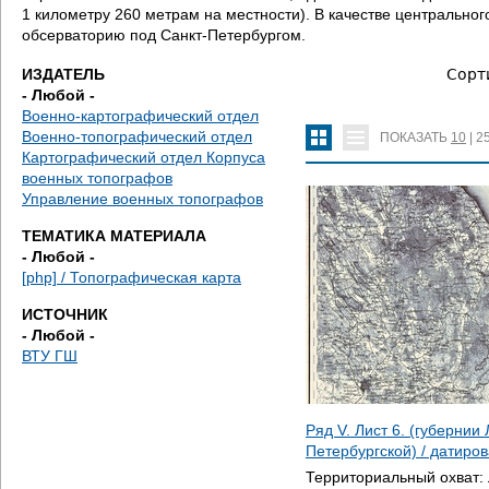
д
1 километру 260 метрам на местности). В качестве центральн
обсерваторию под Санкт-Петербургом.
е
ИЗДАТЕЛЬ
Сорт
с
- Любой -
Военно-картографический отдел
ь
Военно-топографический отдел
ПОКАЗАТЬ
10
|
2
Картографический отдел Корпуса
военных топографов
Управление военных топографов
ТЕМАТИКА МАТЕРИАЛА
- Любой -
[php] / Топографическая карта
ИСТОЧНИК
- Любой -
ВТУ ГШ
Ряд V. Лист 6. (губернии
Петербургской) / датиро
Территориальный охват: