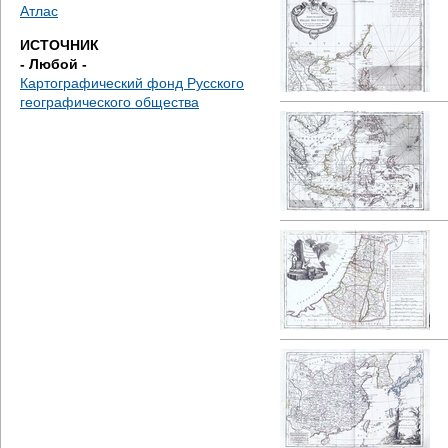
д
Атлас
ИСТОЧНИК
е
- Любой -
Картографический фонд Русского
с
географического общества
ь