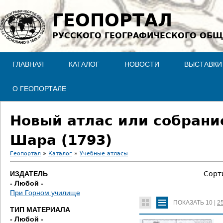
Jump to navigation
ГЕОПОРТАЛ
РУССКОГО ГЕОГРАФИЧЕСКОГО ОБЩ
ГЛАВНАЯ
КАТАЛОГ
НОВОСТИ
ВЫСТАВКИ
О ГЕОПОРТАЛЕ
Новый атлас или собрание
Шара (1793)
Геопортал
»
Каталог
»
Учебные атласы
В
ИЗДАТЕЛЬ
Сорт
- Любой -
ы
При Горном училище
ПОКАЗАТЬ
10
|
2
з
ТИП МАТЕРИАЛА
- Любой -