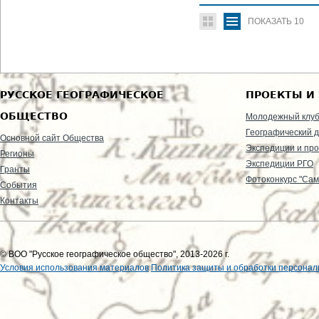
ПОКАЗАТЬ
10
РУССКОЕ ГЕОГРАФИЧЕСКОЕ
ПРОЕКТЫ И
ОБЩЕСТВО
Молодежный клу
Географический д
Основной сайт Общества
Экспедиции и пр
Регионы
Экспедиции РГО
Гранты
Фотоконкурс "Сам
События
Контакты
© ВОО "Русское географическое общество", 2013-2026 г.
Условия использования материалов
Политика защиты и обработки персонал