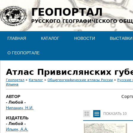
Jump to navigation
ГЕОПОРТАЛ
РУССКОГО ГЕОГРАФИЧЕСКОГО ОБЩ
ГЛАВНАЯ
КАТАЛОГ
НОВОСТИ
ВЫСТАВКИ
О ГЕОПОРТАЛЕ
Атлас Привислянских губ
Геопортал
»
Каталог
»
Общегеографические атласы России
»
Русские 
Ильина
В
АВТОР
Сорт
ы
- Любой -
Нипанич, Н.И.
з
ПОКАЗАТЬ
10
ИЗДАТЕЛЬ
д
- Любой -
Ильин, А.А.