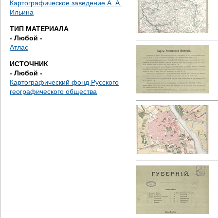
Картографическое заведение А. А.
е
Ильина
с
ТИП МАТЕРИАЛА
- Любой -
ь
Атлас
ИСТОЧНИК
- Любой -
Картографический фонд Русского
географического общества