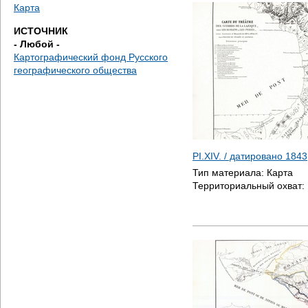
д
Карта
ИСТОЧНИК
е
- Любой -
Картографический фонд Русского
с
географического общества
ь
PI.XIV. / датировано
1843
Тип материала:
Карта
Территориальный охват: