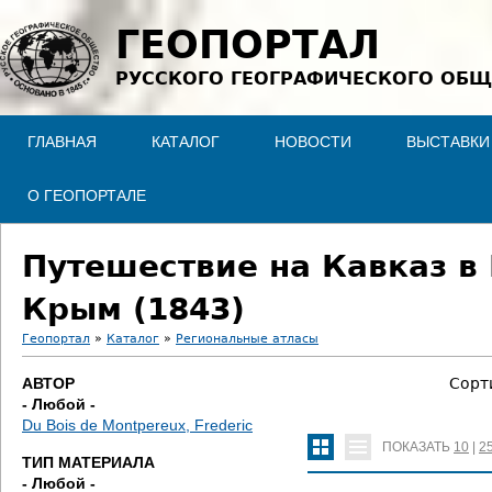
Jump to navigation
ГЕОПОРТАЛ
РУССКОГО ГЕОГРАФИЧЕСКОГО ОБЩ
ГЛАВНАЯ
КАТАЛОГ
НОВОСТИ
ВЫСТАВКИ
О ГЕОПОРТАЛЕ
Путешествие на Кавказ в
Крым (1843)
Геопортал
»
Каталог
»
Региональные атласы
В
АВТОР
Сорт
- Любой -
ы
Du Bois de Montpereux, Frederic
ПОКАЗАТЬ
10
|
2
з
ТИП МАТЕРИАЛА
- Любой -