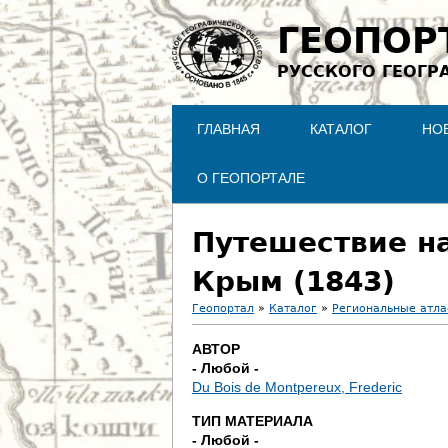
ГЕОПОР
РУССКОГО ГЕОГР
ГЛАВНАЯ
КАТАЛОГ
НО
О ГЕОПОРТАЛЕ
Путешествие на
Крым (1843)
Геопортал
»
Каталог
»
Региональные атл
В
АВТОР
- Любой -
ы
Du Bois de Montpereux, Frederic
з
ТИП МАТЕРИАЛА
- Любой -