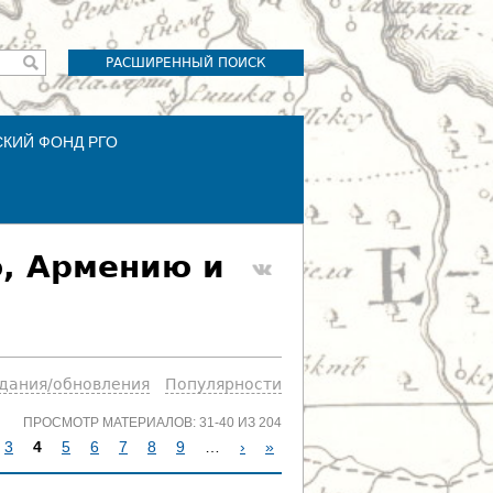
РАСШИРЕННЫЙ ПОИСК
СКИЙ ФОНД РГО
ю, Армению и
здания/обновления
Популярности
ПРОСМОТР МАТЕРИАЛОВ: 31-40 ИЗ 204
3
4
5
6
7
8
9
…
›
»