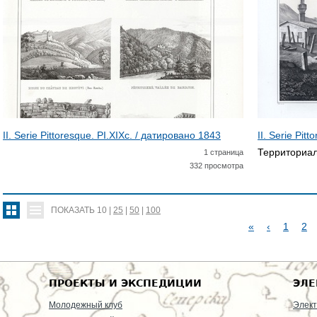
II. Serie Pittoresque. PI.XIXc. / датировано
1843
II. Serie Pit
Территориал
1 страница
332 просмотра
ПОКАЗАТЬ
10
|
25
|
50
|
100
«
‹
1
2
С
Т
ПРОЕКТЫ И ЭКСПЕДИЦИИ
ЭЛЕ
Р
Молодежный клуб
Элект