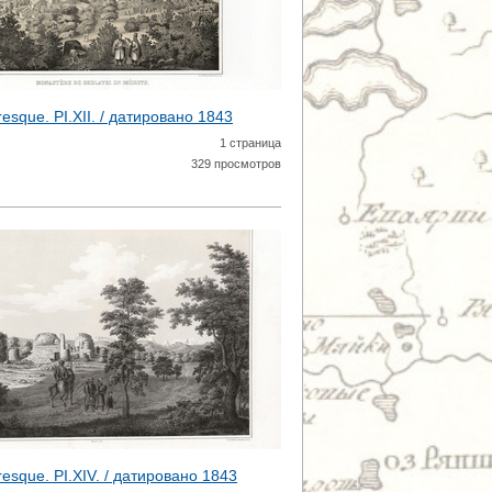
toresque. PI.XII. / датировано
1843
1 страница
329 просмотров
toresque. PI.XIV. / датировано
1843