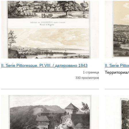
Т
Р
А
Н
И
Ц
II. Serie Pittoresque. PI.VIII. / датировано
1843
II. Serie Pit
Территориал
1 страница
Ы
330 просмотров