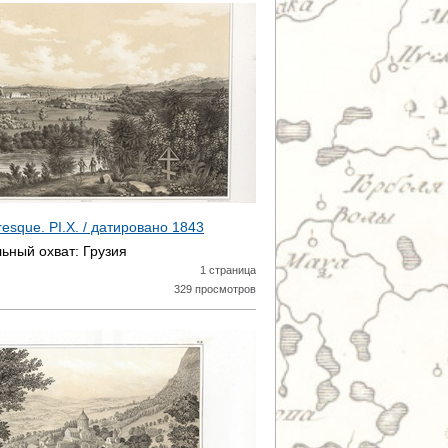
toresque. PI.X. / датировано
1843
ьный охват:
Грузия
1 страница
329 просмотров