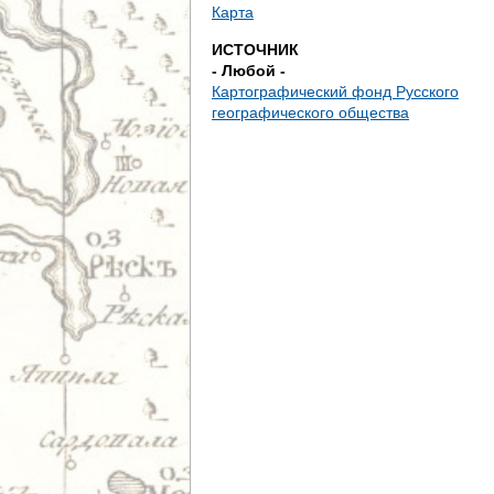
д
Карта
ИСТОЧНИК
е
- Любой -
Картографический фонд Русского
с
географического общества
ь