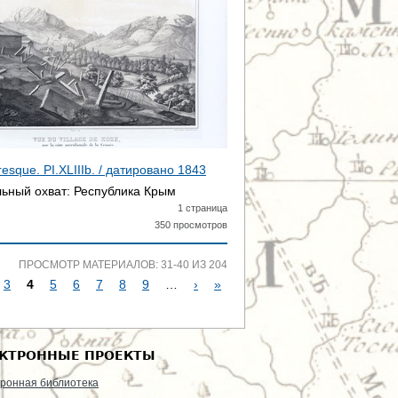
toresque. PI.XLIIIb. / датировано
1843
ьный охват:
Республика Крым
1 страница
350 просмотров
ПРОСМОТР МАТЕРИАЛОВ: 31-40 ИЗ 204
3
4
5
6
7
8
9
…
›
»
КТРОННЫЕ ПРОЕКТЫ
ронная библиотека