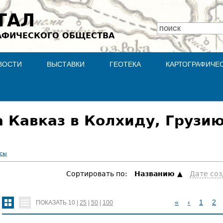
Jump to navigation
ТАЛ
ПОИСК
АФИЧЕСКОГО ОБЩЕСТВА
Форма
поиска
ВОСТИ
ВЫСТАВКИ
ГЕОТЕКА
КАРТОГРАФИЧЕ
 Кавказ в Колхиду, Грузи
асы
Сортировать по:
Hазванию
Дате со
«
‹
1
2
ПОКАЗАТЬ
10
|
25
|
50
|
100
С