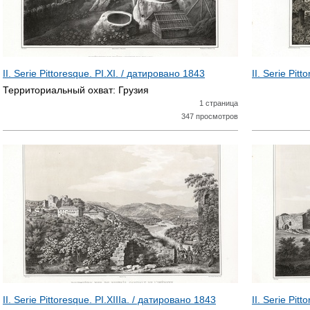
II. Serie Pittoresque. PI.XI. / датировано
1843
II. Serie Pit
Территориальный охват:
Грузия
1 страница
347 просмотров
II. Serie Pittoresque. PI.XIIIa. / датировано
1843
II. Serie Pit