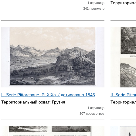
Территориал
1 страница
341 просмотр
II. Serie Pittoresque. PI.XIXa. / датировано
1843
II. Serie Pit
Территориальный охват:
Грузия
Территориал
1 страница
307 просмотров