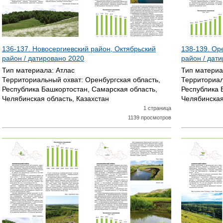
136-137. Новосергиевский район, Октябрьский
138-139. Ор
район / датировано
2020
район / дат
Тип материала:
Атлас
Тип матери
Территориальный охват:
Оренбургская область,
Территориал
Республика Башкортостан, Самарская область,
Республика 
Челябинская область, Казахстан
Челябинская
1 страница
1139 просмотров