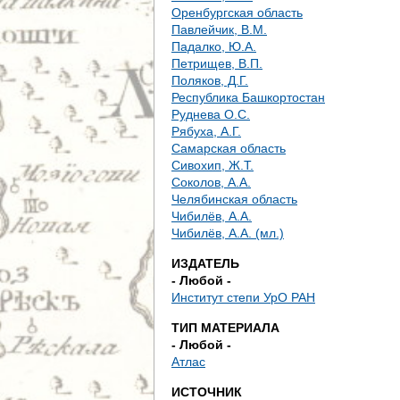
е
Оренбургская область
Павлейчик, В.М.
с
Падалко, Ю.А.
Петрищев, В.П.
ь
Поляков, Д.Г.
Республика Башкортостан
Руднева О.С.
Рябуха, А.Г.
Самарская область
Сивохип, Ж.Т.
Соколов, А.А.
Челябинская область
Чибилёв, А.А.
Чибилёв, А.А. (мл.)
ИЗДАТЕЛЬ
- Любой -
Институт степи УрО РАН
ТИП МАТЕРИАЛА
- Любой -
Атлас
ИСТОЧНИК