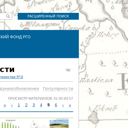
РАСШИРЕННЫЙ ПОИСК
СКИЙ ФОНД РГО
сти
 проектам РГО
здания/обновления
Популярности
ПРОСМОТР МАТЕРИАЛОВ: 41-50 ИЗ 57
«
‹
1
2
3
4
5
6
›
»
С
Т