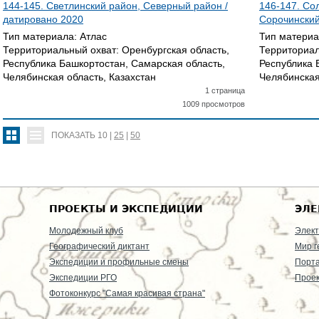
144-145. Светлинский район, Северный район /
146-147. Сол
датировано
2020
Сорочинский
Тип материала:
Атлас
Тип матери
Территориальный охват:
Оренбургская область,
Территориал
Республика Башкортостан, Самарская область,
Республика 
Челябинская область, Казахстан
Челябинская
1 страница
1009 просмотров
ПОКАЗАТЬ
10
|
25
|
50
ПРОЕКТЫ И ЭКСПЕДИЦИИ
ЭЛЕ
Молодежный клуб
Элект
Географический диктант
Мир г
Экспедиции и профильные смены
Порт
Экспедиции РГО
Проек
Фотоконкурс "Самая красивая страна"