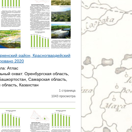
Р
А
Н
И
Ц
аркенский район, Красногвардейский
ировано
2020
Ы
ала:
Атлас
ьный охват:
Оренбургская область,
Башкортостан, Самарская область,
 область, Казахстан
1 страница
1043 просмотра