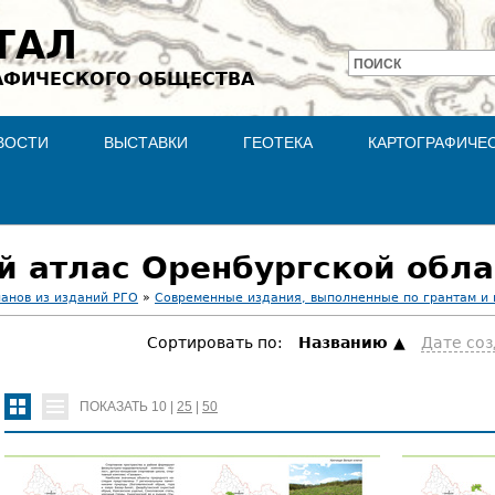
Jump to navigation
ТАЛ
ПОИСК
АФИЧЕСКОГО ОБЩЕСТВА
Форма
поиска
ВОСТИ
ВЫСТАВКИ
ГЕОТЕКА
КАРТОГРАФИЧЕ
й атлас Оренбургской обла
ланов из изданий РГО
»
Современные издания, выполненные по грантам и
Сортировать по:
Hазванию
Дате со
ПОКАЗАТЬ
10
|
25
|
50