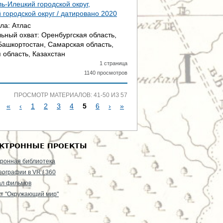
ь-Илецкий городской округ,
 городской округ / датировано
2020
ала:
Атлас
ьный охват:
Оренбургская область,
Башкортостан, Самарская область,
 область, Казахстан
1 страница
1140 просмотров
ПРОСМОТР МАТЕРИАЛОВ: 41-50 ИЗ 57
«
‹
1
2
3
4
5
6
›
»
С
Т
КТРОННЫЕ ПРОЕКТЫ
Р
ронная библиотека
еографии в VR / 360
А
ал фильмов
т "Окружающий мир"
Н
И