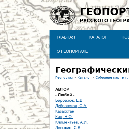
ГЕОПОР
РУССКОГО ГЕОГР
ГЛАВНАЯ
КАТАЛОГ
НО
О ГЕОПОРТАЛЕ
Географически
Геопортал
»
Каталог
»
Собрание карт и п
В
АВТОР
- Любой -
ы
Барбазюк, Е.В.
Дубровская, С.А.
з
Казахстан
Кин, Н.О.
д
Климентьев, А.И.
Левыкин, С.В.