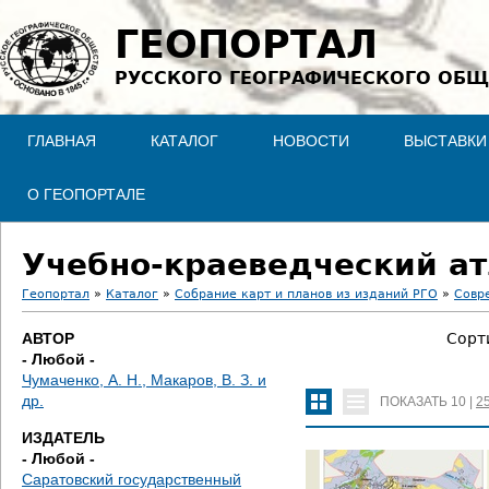
Jump to navigation
ГЕОПОРТАЛ
РУССКОГО ГЕОГРАФИЧЕСКОГО ОБЩ
ГЛАВНАЯ
КАТАЛОГ
НОВОСТИ
ВЫСТАВКИ
О ГЕОПОРТАЛЕ
Учебно-краеведческий ат
Геопортал
»
Каталог
»
Собрание карт и планов из изданий РГО
»
Совр
В
АВТОР
Сорт
- Любой -
ы
Чумаченко, А. Н., Макаров, В. З. и
др.
ПОКАЗАТЬ
10
|
2
з
ИЗДАТЕЛЬ
д
- Любой -
Саратовский государственный