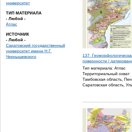
е
университет
ТИП МАТЕРИАЛА
с
- Любой -
Атлас
ь
ИСТОЧНИК
- Любой -
Саратовский государственный
университет имени Н.Г.
137. Геоморфологическая
Чернышевского
поверхности / датирова
Тип материала:
Атлас
Территориальный охват:
Тамбовская область, Пен
Саратовская область, Ул