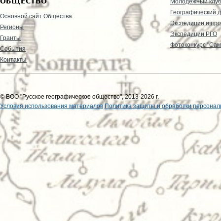
ОБЩЕСТВО
Молодежный клу
Географический д
Основной сайт Общества
Экспедиции и пр
Регионы
Экспедиции РГО
Гранты
Фотоконкурс "Сам
События
Контакты
© ВОО "Русское географическое общество", 2013-2026 г.
Условия использования материалов
Политика защиты и обработки персонал