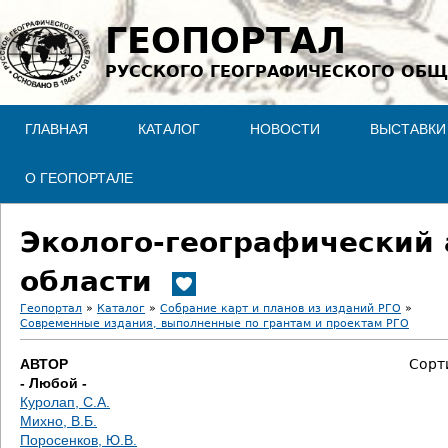
Jump to navigation
ГЕОПОРТАЛ
РУССКОГО ГЕОГРАФИЧЕСКОГО ОБЩ
ГЛАВНАЯ
КАТАЛОГ
НОВОСТИ
ВЫСТАВКИ
О ГЕОПОРТАЛЕ
Эколого-географический 
области
Геопортал
»
Каталог
»
Собрание карт и планов из изданий РГО
»
Современные издания, выполненные по грантам и проектам РГО
В
АВТОР
Сорт
ы
- Любой -
Куролап, С.А.
з
Михно, В.Б.
Поросенков, Ю.В.