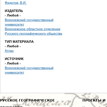
д
Федотов, В.И.
ИЗДАТЕЛЬ
е
- Любой -
Воронежский государственный
с
университет
Воронежское областное отделение
ь
Русского географического общества
ТИП МАТЕРИАЛА
- Любой -
Атлас
ИСТОЧНИК
- Любой -
Воронежский государственный
университет
РУССКОЕ ГЕОГРАФИЧЕСКОЕ
ПРОЕКТЫ И