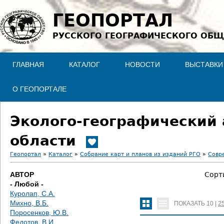
Jump to navigation
ГЕОПОРТАЛ
РУССКОГО ГЕОГРАФИЧЕСКОГО ОБЩ
ГЛАВНАЯ
КАТАЛОГ
НОВОСТИ
ВЫСТАВКИ
О ГЕОПОРТАЛЕ
Эколого-географический 
области
Геопортал
»
Каталог
»
Собрание карт и планов из изданий РГО
»
Совр
В
АВТОР
Сорт
- Любой -
ы
Куролап, С.А.
Михно, В.Б.
ПОКАЗАТЬ
10
|
2
з
Поросенков, Ю.В.
Федотов, В.И.