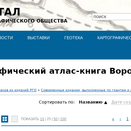
Jump to navigation
ТАЛ
ПОИСК
АФИЧЕСКОГО ОБЩЕСТВА
Форма
поиска
ВОСТИ
ВЫСТАВКИ
ГЕОТЕКА
КАРТОГРАФИЧЕ
афический атлас-книга Вор
ланов из изданий РГО
»
Современные издания, выполненные по грантам и
Сортировать по:
Hазванию
Дате со
«
‹
1
ПОКАЗАТЬ
10
|
25
|
50
|
100
С