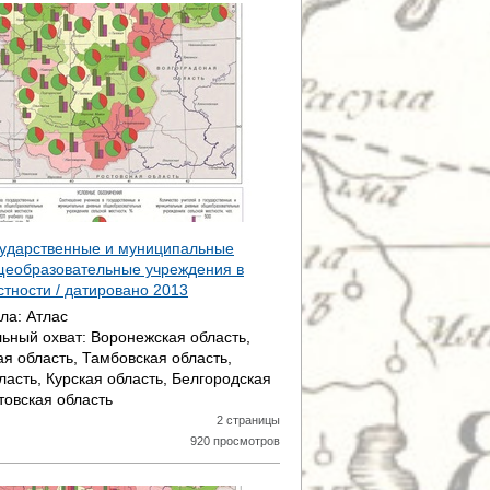
сударственные и муниципальные
щеобразовательные учреждения в
стности / датировано
2013
ала:
Атлас
ьный охват:
Воронежская область,
ая область, Тамбовская область,
ласть, Курская область, Белгородская
товская область
2 страницы
920 просмотров