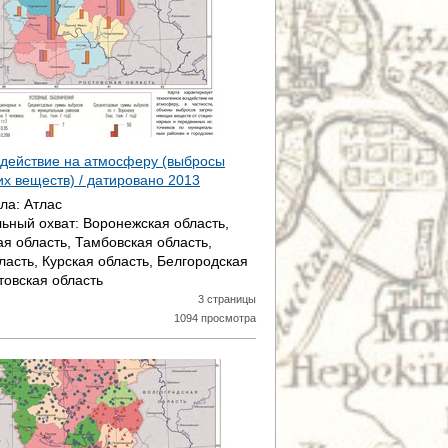
здействие на атмосферу (выбросы
х веществ) / датировано
2013
ала:
Атлас
ьный охват:
Воронежская область,
ая область, Тамбовская область,
ласть, Курская область, Белгородская
товская область
3 страницы
1094 просмотра