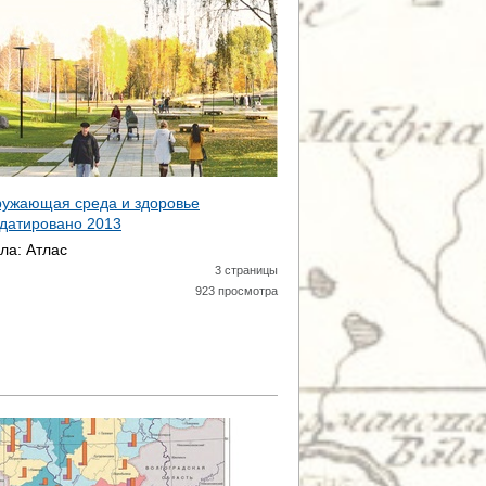
ружающая среда и здоровье
 датировано
2013
ала:
Атлас
3 страницы
923 просмотра