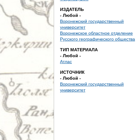
д
ИЗДАТЕЛЬ
е
- Любой -
Воронежский государственный
с
университет
Воронежское областное отделение
ь
Русского географического общества
ТИП МАТЕРИАЛА
- Любой -
Атлас
ИСТОЧНИК
- Любой -
Воронежский государственный
университет