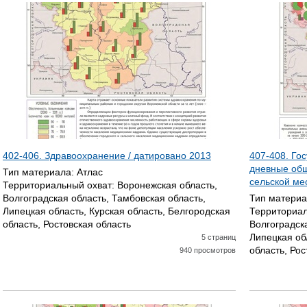
Т
Р
А
Н
И
Ц
402-406. Здравоохранение / датировано
2013
407-408. Го
дневные об
Тип материала:
Атлас
Ы
сельской ме
Территориальный охват:
Воронежская область,
Волгоградская область, Тамбовская область,
Тип матери
Липецкая область, Курская область, Белгородская
Территориал
область, Ростовская область
Волгоградск
Липецкая об
5 страниц
область, Рос
940 просмотров