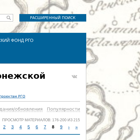
РАСШИРЕННЫЙ ПОИСК
СКИЙ ФОНД РГО
онежской
 проектам РГО
здания/обновления
Популярности
ПРОСМОТР МАТЕРИАЛОВ: 176-200 ИЗ 215
2
3
4
5
6
7
8
9
›
»