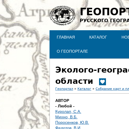
ГЕОПОР
РУССКОГО ГЕОГР
ГЛАВНАЯ
КАТАЛОГ
НО
О ГЕОПОРТАЛЕ
Эколого-геогр
области
Геопортал
»
Каталог
»
Собрание карт и п
В
АВТОР
- Любой -
ы
Куролап, С.А.
Михно, В.Б.
з
Поросенков, Ю.В.
Федотов, В.И.