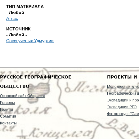
е
ТИП МАТЕРИАЛА
- Любой -
с
Атлас
ь
ИСТОЧНИК
- Любой -
Союз ученых Удмуртии
РУССКОЕ ГЕОГРАФИЧЕСКОЕ
ПРОЕКТЫ И
ОБЩЕСТВО
Молодежный клу
Географический д
Основной сайт Общества
Экспедиции и пр
Регионы
Экспедиции РГО
Гранты
Фотоконкурс "Сам
События
Контакты