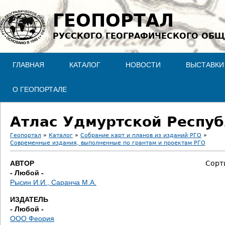
Jump to navigation
ГЕОПОРТАЛ
РУССКОГО ГЕОГРАФИЧЕСКОГО ОБЩ
ГЛАВНАЯ
КАТАЛОГ
НОВОСТИ
ВЫСТАВКИ
О ГЕОПОРТАЛЕ
Атлас Удмуртской Респу
Геопортал
»
Каталог
»
Собрание карт и планов из изданий РГО
»
Современные издания, выполненные по грантам и проектам РГО
В
АВТОР
Сорт
ы
- Любой -
Рысин И.И., Саранча М.А.
з
ИЗДАТЕЛЬ
д
- Любой -
ООО Феория