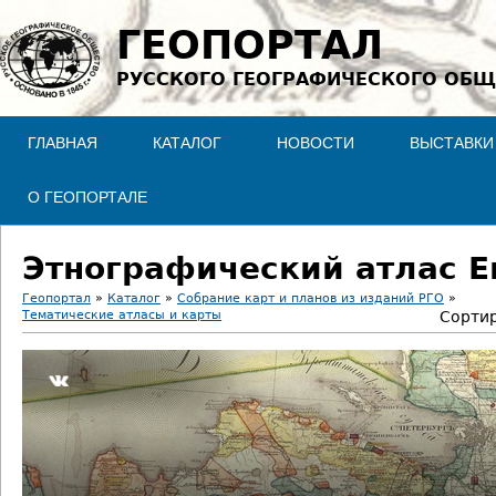
Jump to navigation
ГЕОПОРТАЛ
РУССКОГО ГЕОГРАФИЧЕСКОГО ОБЩ
ГЛАВНАЯ
КАТАЛОГ
НОВОСТИ
ВЫСТАВКИ
О ГЕОПОРТАЛЕ
Этнографический атлас Е
Геопортал
»
Каталог
»
Собрание карт и планов из изданий РГО
»
Тематические атласы и карты
Сортир
В
ы
з
д