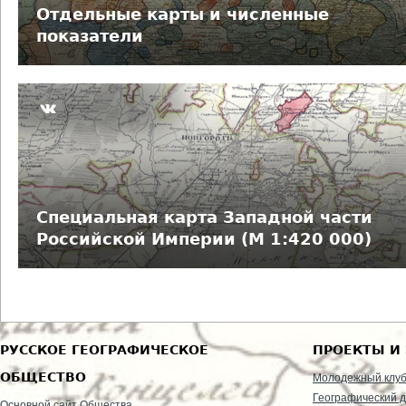
е
Отдельные карты и численные
показатели
с
ь
Специальная карта Западной части
Российской Империи (М 1:420 000)
РУССКОЕ ГЕОГРАФИЧЕСКОЕ
ПРОЕКТЫ И
ОБЩЕСТВО
Молодежный клу
Географический д
Основной сайт Общества