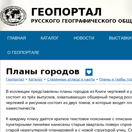
Jump to navigation
ГЕОПОРТАЛ
РУССКОГО ГЕОГРАФИЧЕСКОГО ОБЩ
ГЛАВНАЯ
КАТАЛОГ
НОВОСТИ
ВЫСТАВКИ
О ГЕОПОРТАЛЕ
Планы городов
Геопортал
»
Каталог
»
Старинные атласы и карты
»
Планы и гербы го
В
В коллекции представлены планы городов из Книги чертежей и 
состоит из трёх выпусков, охватывающих обширный период росс
ы
чертежей и рисунков состоит из двух томов, в которые входят п
наместничеств.
з
К каждому плану даётся краткое текстовое пояснение с описан
д
пунктирными линиями нанесены старые кварталы поверх спроект
старой нерегулярной планировкой и с новой структурой улиц. С