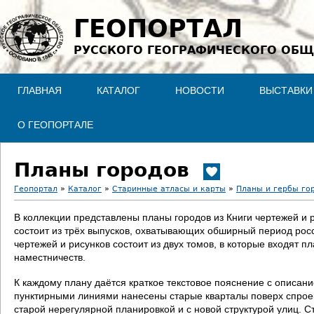
Jump to navigation
ГЕОПОРТАЛ
РУССКОГО ГЕОГРАФИЧЕСКОГО ОБЩ
ГЛАВНАЯ
КАТАЛОГ
НОВОСТИ
ВЫСТАВКИ
О ГЕОПОРТАЛЕ
Планы городов
Геопортал
»
Каталог
»
Старинные атласы и карты
»
Планы и гербы го
В
В коллекции представлены планы городов из Книги чертежей и 
состоит из трёх выпусков, охватывающих обширный период росс
ы
чертежей и рисунков состоит из двух томов, в которые входят п
наместничеств.
з
К каждому плану даётся краткое текстовое пояснение с описан
д
пунктирными линиями нанесены старые кварталы поверх спроект
старой нерегулярной планировкой и с новой структурой улиц. С