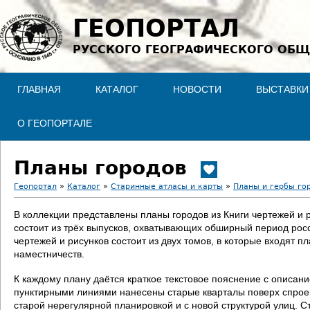
Jump to navigation
ГЕОПОРТАЛ
РУССКОГО ГЕОГРАФИЧЕСКОГО ОБЩ
ГЛАВНАЯ
КАТАЛОГ
НОВОСТИ
ВЫСТАВКИ
О ГЕОПОРТАЛЕ
Планы городов
Геопортал
»
Каталог
»
Старинные атласы и карты
»
Планы и гербы го
В
В коллекции представлены планы городов из Книги чертежей и 
состоит из трёх выпусков, охватывающих обширный период росс
ы
чертежей и рисунков состоит из двух томов, в которые входят п
наместничеств.
з
К каждому плану даётся краткое текстовое пояснение с описан
д
пунктирными линиями нанесены старые кварталы поверх спроект
старой нерегулярной планировкой и с новой структурой улиц. С