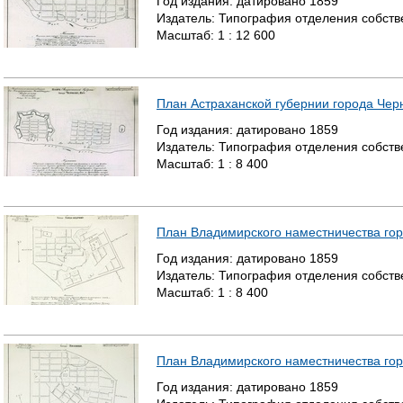
Год издания:
датировано
1859
Издатель:
Типография отделения собстве
Масштаб:
1 : 12 600
План Астраханской губернии города Чер
Год издания:
датировано
1859
Издатель:
Типография отделения собстве
Масштаб:
1 : 8 400
План Владимирского наместничества го
Год издания:
датировано
1859
Издатель:
Типография отделения собстве
Масштаб:
1 : 8 400
План Владимирского наместничества гор
Год издания:
датировано
1859