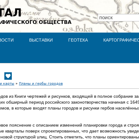
Jump to navigation
ТАЛ
ПОИСК
АФИЧЕСКОГО ОБЩЕСТВА
Форма
поиска
ВОСТИ
ВЫСТАВКИ
ГЕОТЕКА
КАРТОГРАФИЧЕ
и карты
»
Планы и гербы городов
дов из Книги чертежей и рисунков, входящей в полное собрание з
щих обширный период российского законотворчества начиная с 1649
томов, в которые входят планы городов и рисунки гербов населённых
товое пояснение с описанием изменений планировки города и стро
 кварталы поверх спроектированных, что дает возможность увидеть
 новой структурой улиц. Стоить отметить, что планы ориентирован