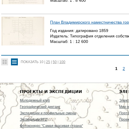
Масштаб:
1 : 8 400
План Владимирского наместничества го
Год издания:
датировано
1859
Издатель:
Типография отделения собстве
Масштаб:
1 : 12 600
ПОКАЗАТЬ
10
|
25
|
50
|
100
1
2
С
Т
ПРОЕКТЫ И ЭКСПЕДИЦИИ
ЭЛЕ
Р
Молодежный клуб
Элект
Географический диктант
Мир г
А
Экспедиции и профильные смены
Порт
Экспедиции РГО
Проек
Н
Фотоконкурс "Самая красивая страна"