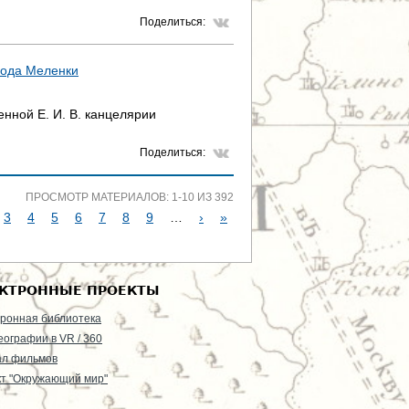
Поделиться:
рода Меленки
нной Е. И. В. канцелярии
Поделиться:
ПРОСМОТР МАТЕРИАЛОВ: 1-10 ИЗ 392
3
4
5
6
7
8
9
…
›
»
КТРОННЫЕ ПРОЕКТЫ
ронная библиотека
еографии в VR / 360
ал фильмов
т "Окружающий мир"