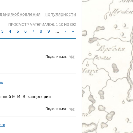
здания/обновления
Популярности
ПРОСМОТР МАТЕРИАЛОВ: 1-10 ИЗ 392
3
4
5
6
7
8
9
…
›
»
Поделиться:
мь
нной Е. И. В. канцелярии
Поделиться:
ега