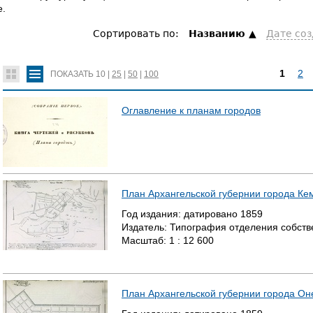
е.
Сортировать по:
Hазванию
Дате со
1
2
ПОКАЗАТЬ
10
|
25
|
50
|
100
С
Оглавление к планам городов
Т
Р
А
План Архангельской губернии города Ке
Н
Год издания:
датировано
1859
Издатель:
Типография отделения собстве
И
Масштаб:
1 : 12 600
Ц
Ы
План Архангельской губернии города Он