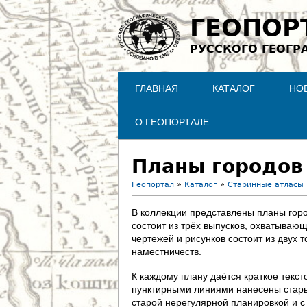
ГЕОПОР
РУССКОГО ГЕОГР
ГЛАВНАЯ
КАТАЛОГ
НО
О ГЕОПОРТАЛЕ
Планы городов
Геопортал
»
Каталог
»
Старинные атласы 
В
В коллекции представлены планы горо
состоит из трёх выпусков, охватываю
ы
чертежей и рисунков состоит из двух 
наместничеств.
з
К каждому плану даётся краткое текс
д
пунктирными линиями нанесены старые
старой нерегулярной планировкой и с