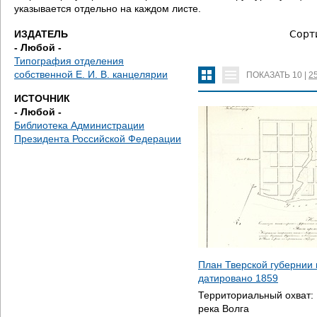
е
указывается отдельно на каждом листе.
с
ИЗДАТЕЛЬ
Сорт
- Любой -
ь
Типография отделения
собственной Е. И. В. канцелярии
ПОКАЗАТЬ
10
|
2
ИСТОЧНИК
- Любой -
Библиотека Администрации
Президента Российской Федерации
План Тверской губернии 
датировано
1859
Территориальный охват:
река Волга