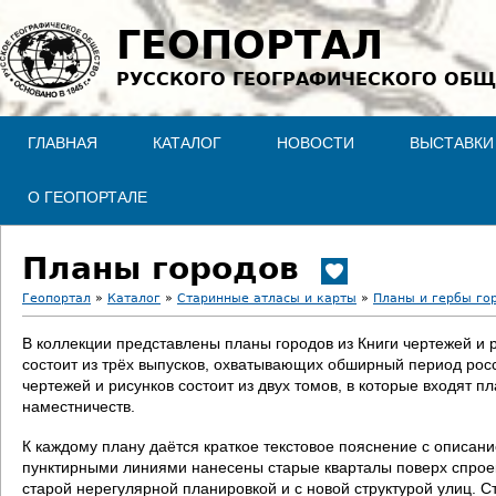
Jump to navigation
ГЕОПОРТАЛ
РУССКОГО ГЕОГРАФИЧЕСКОГО ОБЩ
ГЛАВНАЯ
КАТАЛОГ
НОВОСТИ
ВЫСТАВКИ
О ГЕОПОРТАЛЕ
Планы городов
Геопортал
»
Каталог
»
Старинные атласы и карты
»
Планы и гербы го
В
В коллекции представлены планы городов из Книги чертежей и 
состоит из трёх выпусков, охватывающих обширный период росс
ы
чертежей и рисунков состоит из двух томов, в которые входят п
наместничеств.
з
К каждому плану даётся краткое текстовое пояснение с описан
д
пунктирными линиями нанесены старые кварталы поверх спроект
старой нерегулярной планировкой и с новой структурой улиц. С