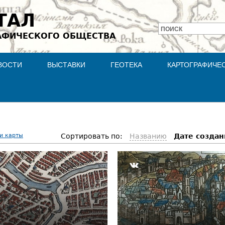
Jump to navigation
ТАЛ
ПОИСК
АФИЧЕСКОГО ОБЩЕСТВА
Форма
поиска
ВОСТИ
ВЫСТАВКИ
ГЕОТЕКА
КАРТОГРАФИЧЕ
и карты
Сортировать по:
Названию
Дате cоздан