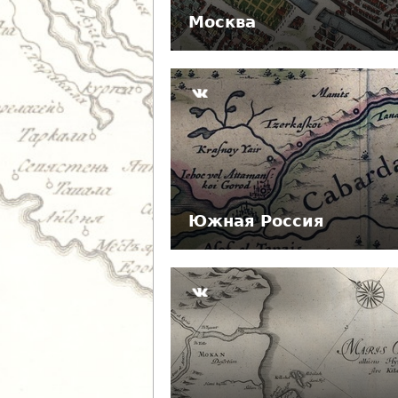
е
Москва
с
ь
Южная Россия