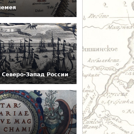
лемея
и Северо-Запад России