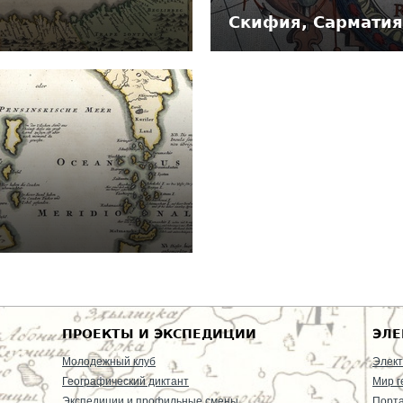
Скифия, Сарматия
ПРОЕКТЫ И ЭКСПЕДИЦИИ
ЭЛЕ
Молодежный клуб
Элект
Географический диктант
Мир г
Экспедиции и профильные смены
Порт