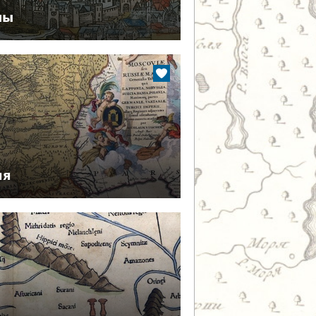
ны
ия