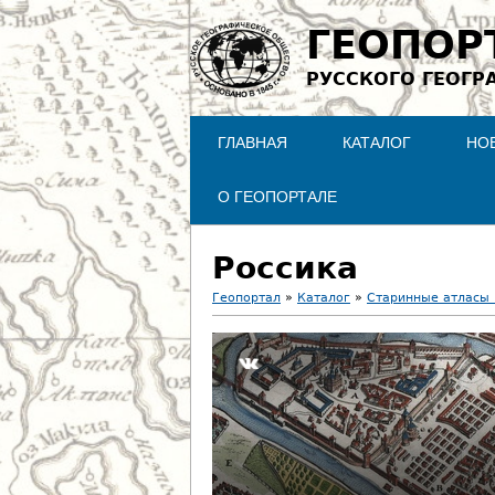
ГЕОПОР
РУССКОГО ГЕОГР
ГЛАВНАЯ
КАТАЛОГ
НО
О ГЕОПОРТАЛЕ
Россика
Геопортал
»
Каталог
»
Старинные атласы 
В
ы
з
д