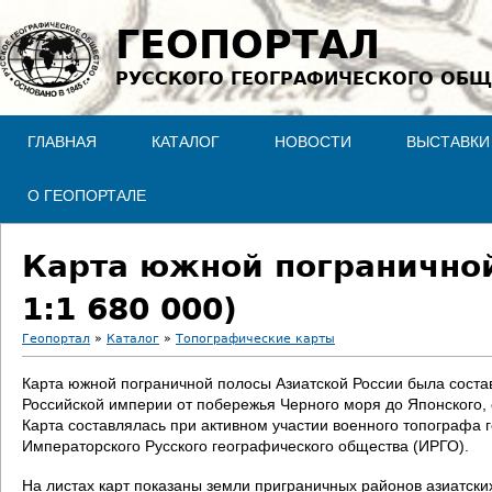
Jump to navigation
ГЕОПОРТАЛ
РУССКОГО ГЕОГРАФИЧЕСКОГО ОБЩ
ГЛАВНАЯ
КАТАЛОГ
НОВОСТИ
ВЫСТАВКИ
О ГЕОПОРТАЛЕ
Карта южной пограничной
1:1 680 000)
Геопортал
»
Каталог
»
Топографические карты
В
Карта южной пограничной полосы Азиатской России была соста
Российской империи от побережья Черного моря до Японского, со
ы
Карта составлялась при активном участии военного топографа
Императорского Русского географического общества (ИРГО).
з
На листах карт показаны земли приграничных районов азиатски