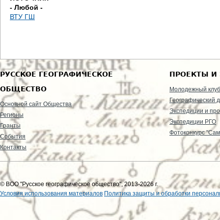
- Любой -
ВТУ ГШ
РУССКОЕ ГЕОГРАФИЧЕСКОЕ
ПРОЕКТЫ И
ОБЩЕСТВО
Молодежный клу
Географический д
Основной сайт Общества
Экспедиции и пр
Регионы
Экспедиции РГО
Гранты
Фотоконкурс "Сам
События
Контакты
© ВОО "Русское географическое общество", 2013-2026 г.
Условия использования материалов
Политика защиты и обработки персонал