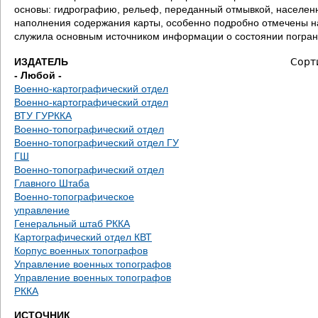
д
основы: гидрографию, рельеф, переданный отмывкой, населенн
наполнения содержания карты, особенно подробно отмечены на
е
служила основным источником информации о состоянии погран
с
ИЗДАТЕЛЬ
Сорт
- Любой -
ь
Военно-картографический отдел
Военно-картографический отдел
ВТУ ГУРККА
Военно-топографический отдел
Военно-топографический отдел ГУ
ГШ
Военно-топографический отдел
Главного Штаба
Военно-топографическое
управление
Генеральный штаб РККА
Картографический отдел КВТ
Корпус военных топографов
Управление военных топографов
Управление военных топографов
РККА
ИСТОЧНИК