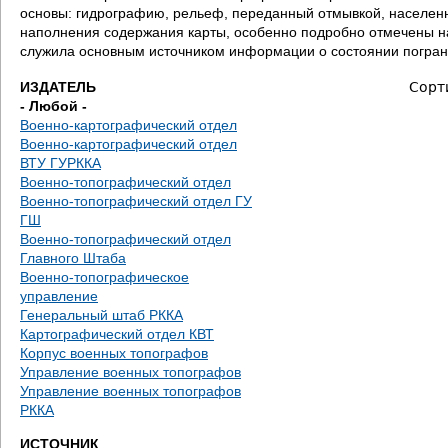
д
основы: гидрографию, рельеф, переданный отмывкой, населенн
наполнения содержания карты, особенно подробно отмечены на
е
служила основным источником информации о состоянии погран
с
ИЗДАТЕЛЬ
Сорт
- Любой -
ь
Военно-картографический отдел
Военно-картографический отдел
ВТУ ГУРККА
Военно-топографический отдел
Военно-топографический отдел ГУ
ГШ
Военно-топографический отдел
Главного Штаба
Военно-топографическое
управление
Генеральный штаб РККА
Картографический отдел КВТ
Корпус военных топографов
Управление военных топографов
Управление военных топографов
РККА
ИСТОЧНИК