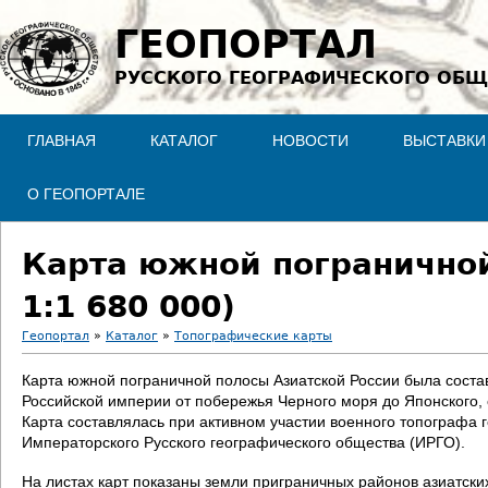
Jump to navigation
ГЕОПОРТАЛ
РУССКОГО ГЕОГРАФИЧЕСКОГО ОБЩ
ГЛАВНАЯ
КАТАЛОГ
НОВОСТИ
ВЫСТАВКИ
О ГЕОПОРТАЛЕ
Карта южной пограничной
1:1 680 000)
Геопортал
»
Каталог
»
Топографические карты
В
Карта южной пограничной полосы Азиатской России была соста
Российской империи от побережья Черного моря до Японского, со
ы
Карта составлялась при активном участии военного топографа
Императорского Русского географического общества (ИРГО).
з
На листах карт показаны земли приграничных районов азиатски