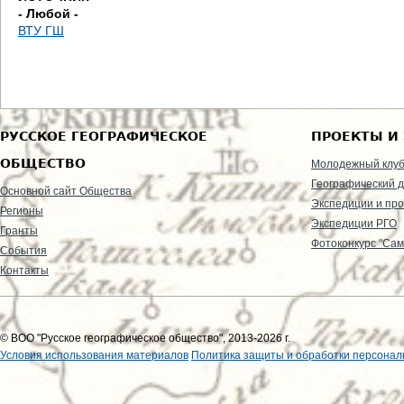
- Любой -
ВТУ ГШ
РУССКОЕ ГЕОГРАФИЧЕСКОЕ
ПРОЕКТЫ И
ОБЩЕСТВО
Молодежный клу
Географический д
Основной сайт Общества
Экспедиции и пр
Регионы
Экспедиции РГО
Гранты
Фотоконкурс "Сам
События
Контакты
© ВОО "Русское географическое общество", 2013-2026 г.
Условия использования материалов
Политика защиты и обработки персонал