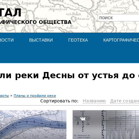
Jump to navigation
ТАЛ
ПОИСК
АФИЧЕСКОГО ОБЩЕСТВА
Форма
поиска
ВОСТИ
ВЫСТАВКИ
ГЕОТЕКА
КАРТОГРАФИЧЕ
и реки Десны от устья до
карты
»
Планы и профили реки
Сортировать по:
Названию
Дате созда