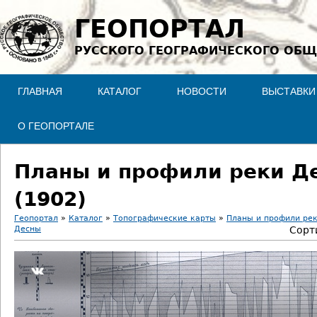
Jump to navigation
ГЕОПОРТАЛ
РУССКОГО ГЕОГРАФИЧЕСКОГО ОБЩ
ГЛАВНАЯ
КАТАЛОГ
НОВОСТИ
ВЫСТАВКИ
О ГЕОПОРТАЛЕ
Планы и профили реки Де
(1902)
Геопортал
»
Каталог
»
Топографические карты
»
Планы и профили ре
Десны
Сорт
В
ы
з