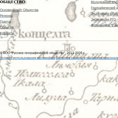
ОБЩЕСТВО
Молодежный клу
Географический д
Основной сайт Общества
Экспедиции и пр
Регионы
Экспедиции РГО
Гранты
Фотоконкурс "Сам
События
Контакты
© ВОО "Русское географическое общество", 2013-2026 г.
Условия использования материалов
Политика защиты и обработки персонал