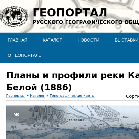
Jump to navigation
ГЕОПОРТАЛ
РУССКОГО ГЕОГРАФИЧЕСКОГО ОБЩ
ГЛАВНАЯ
КАТАЛОГ
НОВОСТИ
ВЫСТАВКИ
О ГЕОПОРТАЛЕ
Планы и профили реки Ка
Белой (1886)
Геопортал
»
Каталог
»
Топографические карты
Сорт
В
ы
з