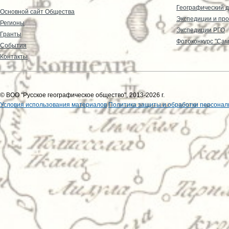
Географический д
Основной сайт Общества
Экспедиции и пр
Регионы
Экспедиции РГО
Гранты
Фотоконкурс "Сам
События
Контакты
© ВОО "Русское географическое общество", 2013-2026 г.
Условия использования материалов
Политика защиты и обработки персонал