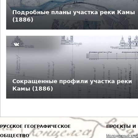
д
Подробные планы участка реки Камы
е
(1886)
с
ь
Сокращенные профили участка реки
Камы (1886)
РУССКОЕ ГЕОГРАФИЧЕСКОЕ
ПРОЕКТЫ И
ОБЩЕСТВО
Молодежный клу