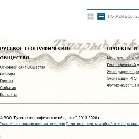
ПОКАЗАТЬ
10
|
2
РУССКОЕ ГЕОГРАФИЧЕСКОЕ
ПРОЕКТЫ И
ОБЩЕСТВО
Молодежный клу
Географический д
Основной сайт Общества
Экспедиции и пр
Регионы
Экспедиции РГО
Гранты
Фотоконкурс "Сам
События
Контакты
© ВОО "Русское географическое общество", 2013-2026 г.
Условия использования материалов
Политика защиты и обработки персонал