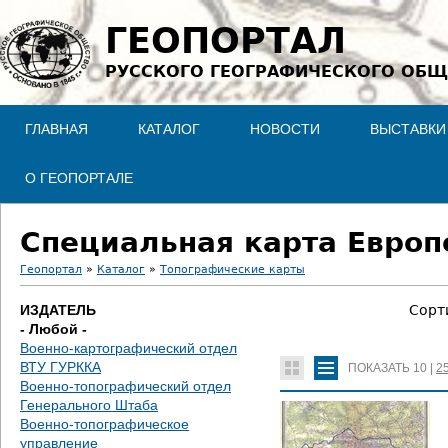
Jump to navigation
ГЕОПОРТАЛ
РУССКОГО ГЕОГРАФИЧЕСКОГО ОБЩ
ГЛАВНАЯ
КАТАЛОГ
НОВОСТИ
ВЫСТАВКИ
О ГЕОПОРТАЛЕ
Специальная карта Европе
Геопортал
»
Каталог
»
Топографические карты
В
ИЗДАТЕЛЬ
Сорт
- Любой -
ы
Военно-картографический отдел
ВТУ ГУРККА
ПОКАЗАТЬ
10
|
2
з
Военно-топографический отдел
Генерального Штаба
д
Военно-топографическое
управление