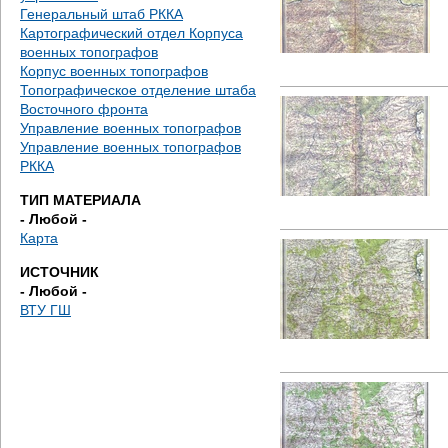
е
Генеральный штаб РККА
Картографический отдел Корпуса
с
военных топографов
Корпус военных топографов
ь
Топографическое отделение штаба
Восточного фронта
Управление военных топографов
Управление военных топографов
РККА
ТИП МАТЕРИАЛА
- Любой -
Карта
ИСТОЧНИК
- Любой -
ВТУ ГШ