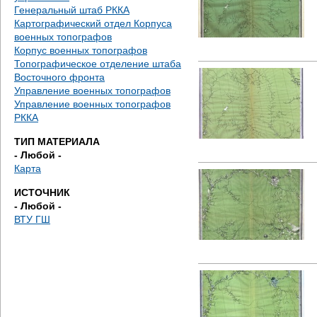
е
Генеральный штаб РККА
Картографический отдел Корпуса
с
военных топографов
Корпус военных топографов
ь
Топографическое отделение штаба
Восточного фронта
Управление военных топографов
Управление военных топографов
РККА
ТИП МАТЕРИАЛА
- Любой -
Карта
ИСТОЧНИК
- Любой -
ВТУ ГШ