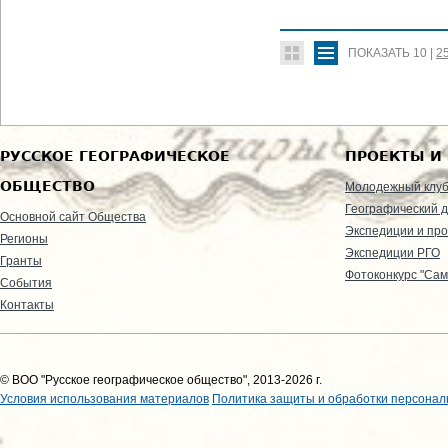
ПОКАЗАТЬ
10
|
2
РУССКОЕ ГЕОГРАФИЧЕСКОЕ
ПРОЕКТЫ И
ОБЩЕСТВО
Молодежный клу
Географический д
Основной сайт Общества
Экспедиции и пр
Регионы
Экспедиции РГО
Гранты
Фотоконкурс "Сам
События
Контакты
© ВОО "Русское географическое общество", 2013-2026 г.
Условия использования материалов
Политика защиты и обработки персонал