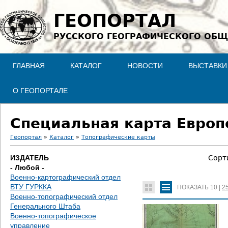
Jump to navigation
ГЕОПОРТАЛ
РУССКОГО ГЕОГРАФИЧЕСКОГО ОБЩ
ГЛАВНАЯ
КАТАЛОГ
НОВОСТИ
ВЫСТАВКИ
О ГЕОПОРТАЛЕ
Специальная карта Европе
Геопортал
»
Каталог
»
Топографические карты
В
ИЗДАТЕЛЬ
Сорт
- Любой -
ы
Военно-картографический отдел
ВТУ ГУРККА
ПОКАЗАТЬ
10
|
2
з
Военно-топографический отдел
Генерального Штаба
д
Военно-топографическое
управление