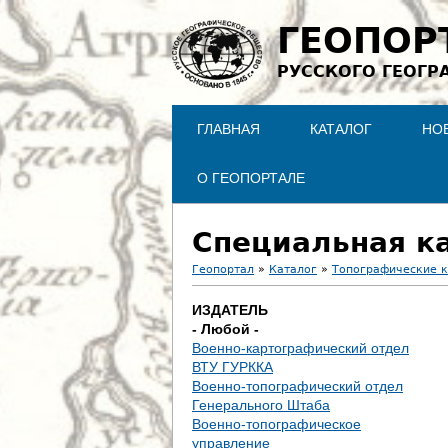
ГЕОПОР
РУССКОГО ГЕОГР
ГЛАВНАЯ
КАТАЛОГ
НО
О ГЕОПОРТАЛЕ
Специальная ка
Геопортал
»
Каталог
»
Топографические 
В
ИЗДАТЕЛЬ
- Любой -
ы
Военно-картографический отдел
ВТУ ГУРККА
з
Военно-топографический отдел
Генерального Штаба
д
Военно-топографическое
управление