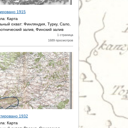
атировано
1915
ала:
Карта
ьный охват:
Финляндия, Турку, Сало,
Ботнический залив, Финский залив
1 страница
1689 просмотров
датировано
1932
ала:
Карта