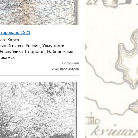
датировано
1921
ала:
Карта
ьный охват:
Россия, Удмуртская
 Республика Татарстан, Набережные
некамск
1 страница
2348 просмотров