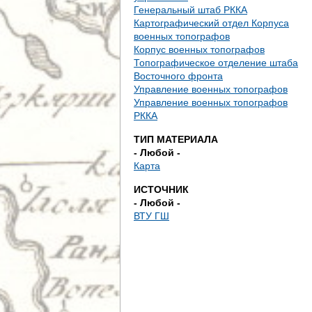
е
Генеральный штаб РККА
Картографический отдел Корпуса
с
военных топографов
Корпус военных топографов
ь
Топографическое отделение штаба
Восточного фронта
Управление военных топографов
Управление военных топографов
РККА
ТИП МАТЕРИАЛА
- Любой -
Карта
ИСТОЧНИК
- Любой -
ВТУ ГШ