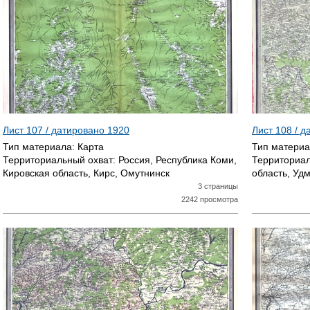
Р
А
Н
И
Ц
Лист 107 / датировано
1920
Лист 108 / 
Тип материала:
Карта
Тип матери
Ы
Территориальный охват:
Россия, Республика Коми,
Территориал
Кировская область, Кирс, Омутнинск
область, Уд
3 страницы
2242 просмотра