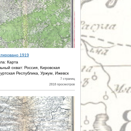
датировано
1919
ала:
Карта
ьный охват:
Россия, Кировская
муртская Республика, Уржум, Ижевск
7 страниц
2818 просмотров