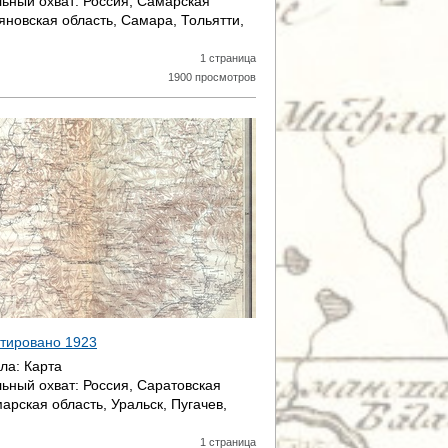
ьный охват:
Россия, Самарская
яновская область, Самара, Тольятти,
1 страница
1900 просмотров
датировано
1923
ала:
Карта
ьный охват:
Россия, Саратовская
арская область, Уральск, Пугачев,
1 страница