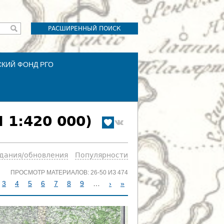
РАСШИРЕННЫЙ ПОИСК
СКИЙ ФОНД РГО
 1:420 000)
здания/обновления
Популярности
ПРОСМОТР МАТЕРИАЛОВ: 26-50 ИЗ 474
3
4
5
6
7
8
9
…
›
»