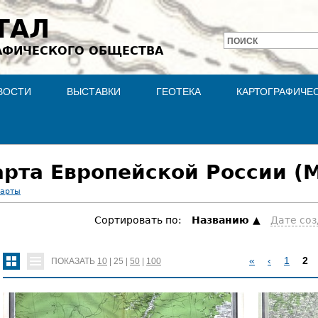
Jump to navigation
ТАЛ
ПОИСК
АФИЧЕСКОГО ОБЩЕСТВА
Форма
поиска
ВОСТИ
ВЫСТАВКИ
ГЕОТЕКА
КАРТОГРАФИЧЕ
рта Европейской России (М
карты
Сортировать по:
Hазванию
Дате со
«
‹
1
2
ПОКАЗАТЬ
10
|
25
|
50
|
100
С
Т