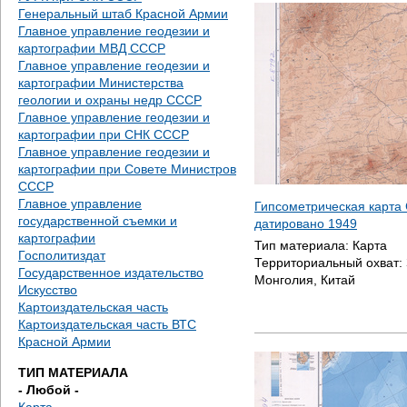
д
Генеральный штаб Красной Армии
Главное управление геодезии и
е
картографии МВД СССР
Главное управление геодезии и
с
картографии Министерства
геологии и охраны недр СССР
ь
Главное управление геодезии и
картографии при СНК СССР
Главное управление геодезии и
картографии при Совете Министров
СССР
Главное управление
Гипсометрическая карта 
государственной съемки и
датировано
1949
картографии
Тип материала:
Карта
Госполитиздат
Территориальный охват:
Государственное издательство
Монголия, Китай
Искусство
Картоиздательская часть
Картоиздательская часть ВТС
Красной Армии
ТИП МАТЕРИАЛА
- Любой -