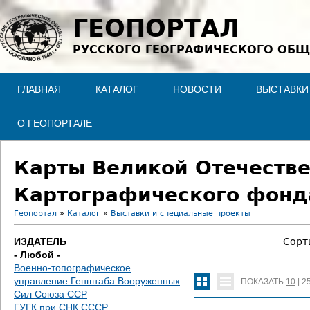
Jump to navigation
ГЕОПОРТАЛ
РУССКОГО ГЕОГРАФИЧЕСКОГО ОБЩ
ГЛАВНАЯ
КАТАЛОГ
НОВОСТИ
ВЫСТАВКИ
О ГЕОПОРТАЛЕ
Карты Великой Отечестве
Картографического фонд
Геопортал
»
Каталог
»
Выставки и специальные проекты
В
ИЗДАТЕЛЬ
Сорт
- Любой -
ы
Военно-топографическое
управление Генштаба Вооруженных
ПОКАЗАТЬ
10
|
2
з
Сил Союза ССР
ГУГК при СНК СССР