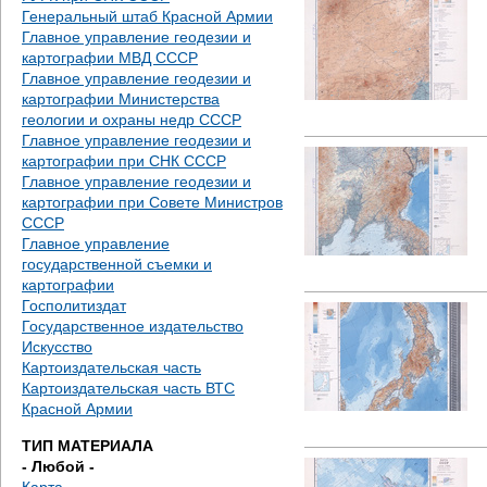
д
Генеральный штаб Красной Армии
Главное управление геодезии и
е
картографии МВД СССР
Главное управление геодезии и
с
картографии Министерства
геологии и охраны недр СССР
ь
Главное управление геодезии и
картографии при СНК СССР
Главное управление геодезии и
картографии при Совете Министров
СССР
Главное управление
государственной съемки и
картографии
Госполитиздат
Государственное издательство
Искусство
Картоиздательская часть
Картоиздательская часть ВТС
Красной Армии
ТИП МАТЕРИАЛА
- Любой -