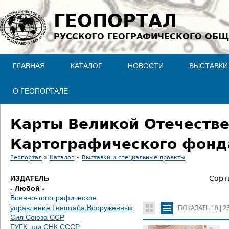
Jump to navigation
ГЕОПОРТАЛ
РУССКОГО ГЕОГРАФИЧЕСКОГО ОБЩ
ГЛАВНАЯ
КАТАЛОГ
НОВОСТИ
ВЫСТАВКИ
О ГЕОПОРТАЛЕ
Карты Великой Отечестве
Картографического фонд
Геопортал
»
Каталог
»
Выставки и специальные проекты
В
ИЗДАТЕЛЬ
Сорт
- Любой -
ы
Военно-топографическое
управление Генштаба Вооруженных
ПОКАЗАТЬ
10
|
2
з
Сил Союза ССР
ГУГК при СНК СССР