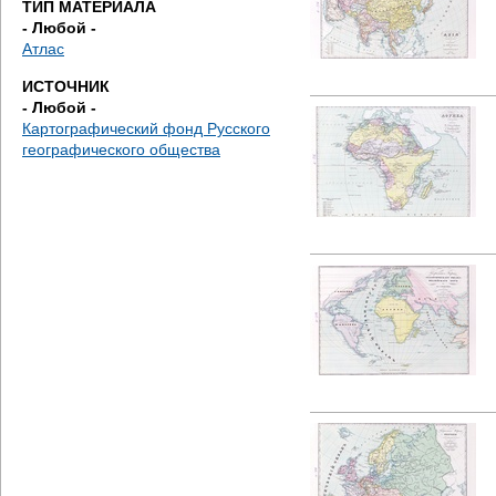
ТИП МАТЕРИАЛА
е
- Любой -
Атлас
с
ИСТОЧНИК
ь
- Любой -
Картографический фонд Русского
географического общества