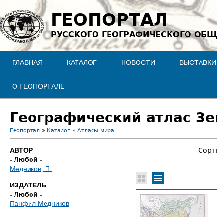
Jump to navigation
ГЕОПОРТАЛ
РУССКОГО ГЕОГРАФИЧЕСКОГО ОБЩ
ГЛАВНАЯ
КАТАЛОГ
НОВОСТИ
ВЫСТАВКИ
О ГЕОПОРТАЛЕ
Географический атлас Зе
Геопортал
»
Каталог
»
Атласы мира
В
АВТОР
Сорт
- Любой -
ы
Медников, П.
з
ИЗДАТЕЛЬ
- Любой -
д
Панфил Медников